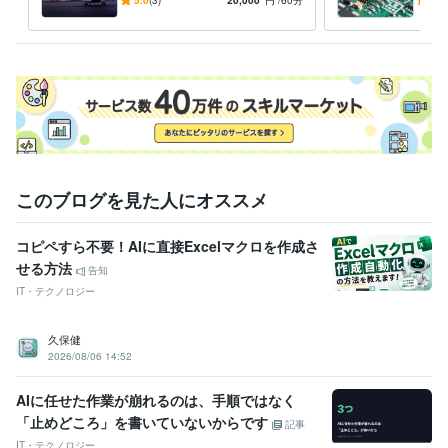
バレーの就職事情に関する情
豊富
報を提供します
対応
このブログを見た人にオススメ
コピペすら不要！AIに直接Excelマクロを作成さ
せる方法
告知
IT・テクノロジー
久保健
2026/08/06 14:52
AIに任せた作業が崩れるのは、手順ではなく
「止めどころ」を書いていないからです
記事
IT・テクノロジー