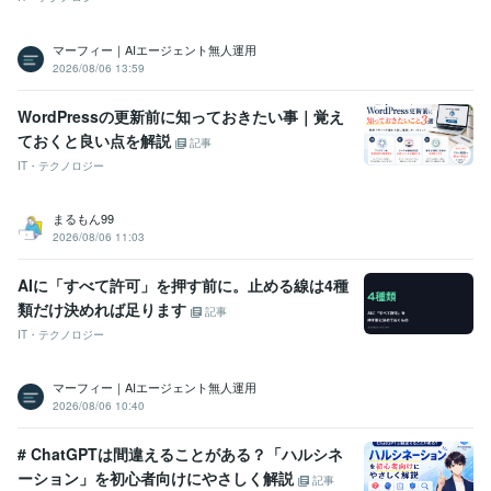
マーフィー｜AIエージェント無人運用
2026/08/06 13:59
WordPressの更新前に知っておきたい事｜覚え
ておくと良い点を解説
記事
IT・テクノロジー
まるもん99
2026/08/06 11:03
AIに「すべて許可」を押す前に。止める線は4種
類だけ決めれば足ります
記事
IT・テクノロジー
マーフィー｜AIエージェント無人運用
2026/08/06 10:40
# ChatGPTは間違えることがある？「ハルシネ
ーション」を初心者向けにやさしく解説
記事