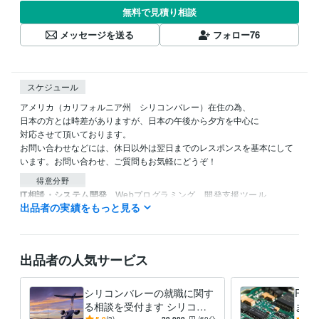
無料で見積り相談
メッセージを送る
フォロー
76
スケジュール
アメリカ（カリフォルニア州　シリコンバレー）在住の為、

日本の方とは時差がありますが、日本の午後から夕方を中心に

対応させて頂いております。

お問い合わせなどには、休日以外は翌日までのレスポンスを基本にして
います。お問い合わせ、ご質問もお気軽にどうぞ！
得意分野
IT相談・システム開発
Webプログラミング、開発支援ツール
出品者の実績をもっと見る
システム設計
Webプログラミング
プリント基板設計
開発支援ツール開発
ASIC設計
オンラインビジネス支
ファームウエア
基板レイアウト
組み込みシステム
学習指導・資格・キャリア相談
海外留学、海外就職、語学学習
シリコンバレー
システム開発
ハードウエア開発
ソフトウエア開発
出品者の人気サービス
プログラムマネージメ
語学学習
海外就職
海外留学
海外面接
海外履歴書
シリコンバレーの就職に関す
PC
る相談を受付ます シリコン
ます
5.0
(3)
20,000
円
/60分
5.0