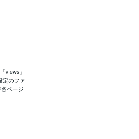
views」
本設定のファ
」が各ページ