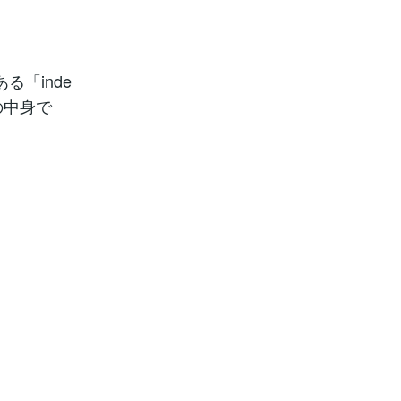
ある「inde
の中身で