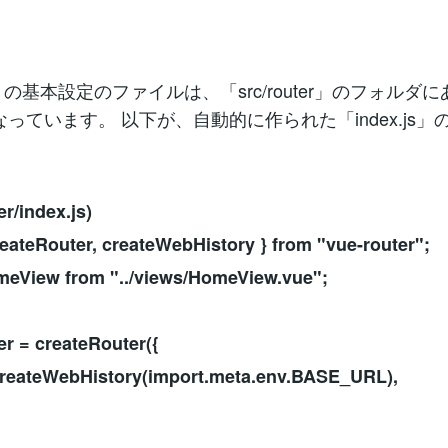
ter の基本設定のファイルは、「src/router」のフォルダに
行なっています。 以下が、自動的に作られた「index.js」
ter/index.js)
reateRouter, createWebHistory } from "vue-router";
meView from "../views/HomeView.vue";
er = createRouter({
createWebHistory(import.meta.env.BASE_URL),