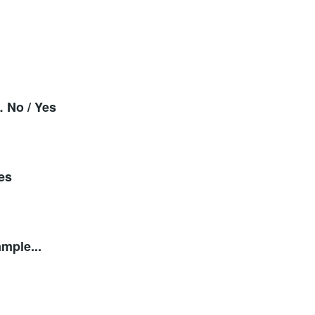
 No / Yes
es
mple...