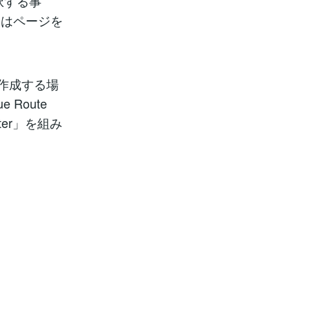
択する事
とはページを
を作成する場
Route
ter」を組み