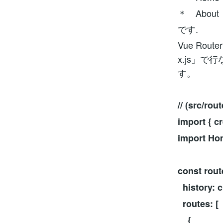
＊ About
です.
Vue Rou
x.js」で
す。
// (src/rou
import { c
import Ho
const rout
history: 
routes: [
{