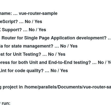
 name: … vue-router-sample
eScript? … No / Yes
 Support? … No / Yes
 Router for Single Page Application development? …
ia for state management? … No / Yes
st for Unit Testing? … No / Yes
ess for both Unit and End-to-End testing? … No / Y
nt for code quality? … No / Yes
g project in /home/parallels/Documents/vue-router-sa
 run: