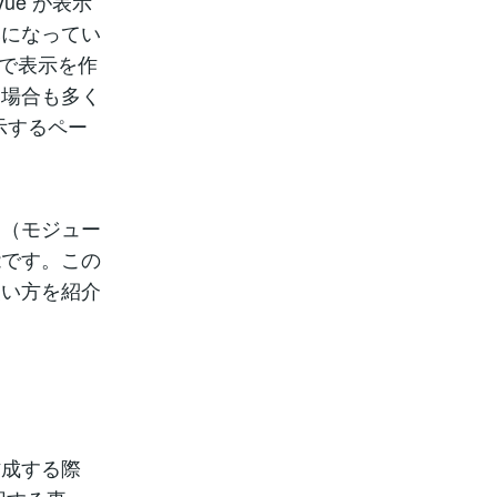
ue が表示
みになってい
位で表示を作
る場合も多く
示するペー
ジ（モジュー
能です。この
使い方を紹介
作成する際