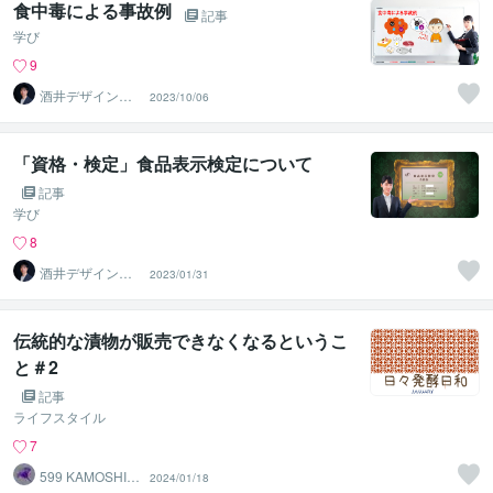
食中毒による事故例
記事
学び
9
酒井デザインス
2023/10/06
タジオ
「資格・検定」食品表示検定について
記事
学び
8
酒井デザインス
2023/01/31
タジオ
伝統的な漬物が販売できなくなるというこ
と＃2
記事
ライフスタイル
7
599 KAMOSHIK
2024/01/18
A