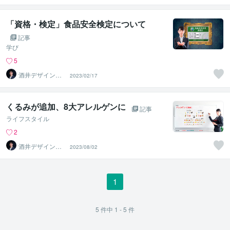
「資格・検定」食品安全検定について
記事
学び
5
酒井デザインス
2023/02/17
タジオ
くるみが追加、8大アレルゲンに
記事
ライフスタイル
2
酒井デザインス
2023/08/02
タジオ
1
5
件中
1 - 5
件