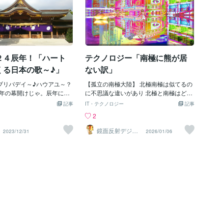
２４辰年！「ハート
テクノロジー「南極に熊が居
くる日本の歌～♪」
ない訳」
ブリバデイ～♪ハウアユ～？
【孤立の南極大陸】 北極南極は似てるの
年の幕開けじゃ。辰年にイ
に不思議な違いがあり 北極と南極はどち
ようぜぇ～♪どやぁ～？！
らもとても寒く海が氷で 覆われアザラシ
記事
IT・テクノロジー
記事
、そんな気分じゃけど、ボ
等の動物がたくさん生息し この様な点で
2
年の２０２４年のスタート
よく似た場所ですが北極には 熊がいるの
「じっくり、しっとり」と
に南極は熊が1頭もいません その訳の1つ
鏡面反射デジタ
2023/12/31
2026/01/06
ルアート製作所
ゃ。景気のイイ歌や曲もイ
目は熊は元々北半球の動物で 熊の仲間の
（鈴木穣）
～、何かが大きく変化しそ
殆どが北半球が進化場所になり 南米には
、「足元」を見つめなおし
メガネ熊のみしか生息してなくて 熊が南
と歩んでいきたい気分なの
極にいないのは元々北側で生まれた 動物
エエやろ～？そこで、選ん
だからなのです 2つ目は北極熊が約500万
の「３曲」じゃ。全部ボク
年〜50万年前に 比較的新しい時代ヒグマ
ばかりじゃ。最終候補に
と同種の先祖から 分かれて誕生した種類
ツ」の「チェリー」がホン
の熊で誕生した頃の 地球は既に大陸の位
まで残ったぜよ。ま、いず
置が今と同じでした なので北極と南極は
するとは思っておるぞよ。
陸や氷で繋がってなく 北極熊が南極へ歩