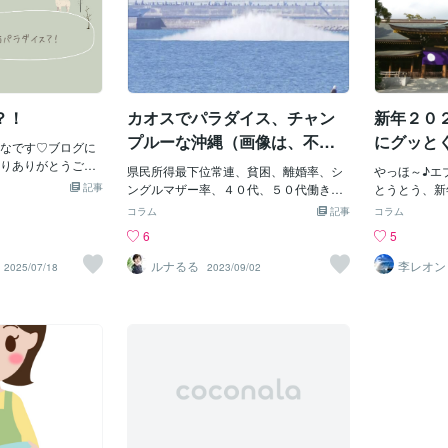
？！
カオスでパラダイス、チャン
新年２０
プルーな沖縄（画像は、不発
にグッと
なです♡ブログに
弾処理による爆破）
りありがとうござ
県民所得最下位常連、貧困、離婚率、シ
やっほ～♪エ
めてしまった後輩
記事
ングルマザー率、４０代、５０代働きざ
とうとう、新
絡がありました。
かりの死亡率、長寿大国から平均寿命下
ッキに飛躍し
コラム
記事
コラム
するからというこ
位転落、自殺、倒産・・・沖縄に住んで
（＾＾；まあ
6
5
とても年上のため
いてよく驚かされるのが、ネガティブキ
クはね～、新
、同棲した上で今
ーワードとワースト３常連県(;'∀')ええそ
ダッシュは、
ルナるる
李レオン
2025/07/18
2023/09/02
と入籍したんです。
れも、沖縄県なの？とつい口走ってしま
始めたいのじ
ー20代、彼は・・
う。なのに、住みたい街ランキング上
イんじゃけど
なんです！そんな
位、幸福度県別上位、移住したい街上
～な今年って
こともあったので
位。そのわけは、住んでいても確かにと
て、シッカリ
贈ってありがとう
思う。とはいえ、それ程、甘くない。感
じゃ。どや？
ゃんからの連絡だ
じる沖縄は、旅してと実際に住んでみて
だのが、今回
れ以上に彼に対す
との乖離はありそう。それを知った上で
の大好きな曲
・・・以下私たち
の定住移住者と、リサーチして来ない早
は、「スピッ
です※さ：さくらち
期撤退の移住者との違い。何はともあ
ト最後の最後
さ「なごさーん聞
れ、海の自然は裏切らない、人々の温か
れはご紹介を