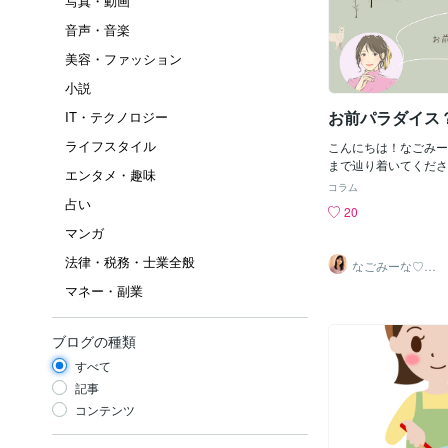
写真・動画
音声・音楽
美容・ファッション
小説
お前パラダイス
IT・テクノロジー
ライフスタイル
こんにちは！なごみー
まで辿り着いてくださ
エンタメ・趣味
います。先日会社を辞
コラム
のさくらちゃんから連
占い
20
彼女が辞めたのは結婚
マンガ
とだったのですが彼が
お互い長い間話し合い
法律・税務・士業全般
なごみーな♡癒
年の春2年越しにやっ
し系心のサポー
マネー・副業
ター
さくらちゃんはアラサ
アラフィフ私と同年代
んで色々躊躇していた
ブログの種類
すが入籍してお祝いを
と言うことのさくらち
すべて
ったのですが・・・そ
記事
る愚痴のオンパレード
コンテンツ
二人のラインでの会話
ゃん な：なごみーな