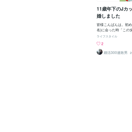
いてくださいよ奴にあ
ンタしてしまいました
11歳年下のJカ
（奴呼ばわりwがまた
婚しました
やかではないことを言
「どしたの？？？」さ
皆様こんばんは。初め
前がお前が』て何度も
名)に会った時「この
て言うな！っつてんの
いいな」と思いました
ライフスタイル
に『お前』って言われ
い職業です。お父様も
2
タしてしまったんです
お母様は資産家です。
ないですよ・・・俺が
海外旅行です。阪神タ
婚活300連敗男
2
が立ちます」な「あら
です。XJapanのフ
ね〜。それは嫌だった
です。拭き掃除が好き
さんに会って悪口大会
たこ焼きです。当時は
「もちろん！！しよう
婚でした。お互いに相
とになりましたうーん
で、すぐに結婚が決ま
らやはり嫌かも・・・
仲良く暮らしています
わないでって言った矢
週刊少年ジャンプがい
ら思わずって感じで手
「全部読んでいるんで
だろうなと・・・年齢
たら「ONE PIEC
ばかりで嫌になると言
る」と言っていました
彼のことは知っている
な」と思いました。牧
感じなの？とちょっと
てくださってありがと
私は低スペックなので
強をしました。300
たのですが後半はコツ