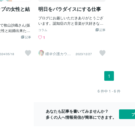
まりに頭にきてビ
さ、人懐っこさ、ゆいまーる（助け合い
でもね～、な
・・・反省・・」
ップの女性と結
明日をパラダイスにする仕事
の精神）は、不変かも。オジーオバーの
よりも、ボク
彼女らしい）と穏
吐く言葉は、そこらのお笑い芸人より面
手」が歌うほ
い出した・・・な
ブログにお越しいただきありがとうござ
白い！何もないけど、そこには何かあ
「歌」は変わ
「喧嘩してて『お
います。認知症の方と音楽が大好きな、
て牧山沙織さん(仮
る。渋滞情報と共によく聞く交通規制上
曲？のよ～に
言うから『お前っ
ケアマネピアニストのHitomiです。介護
女性と結婚出来たら
位・・・不発弾処理のよる交通規制の多
コラム
記事
な？では、最
！』って言った後
の仕事に就いて、今の職場は3つ目の会社
。牧山さんはお堅
さ。毎月どこかで頻繁にお知らせがある
華」じゃ。「
1
記事
たんで咄嗟にビン
です。膝を痛めて、前の会社を辞めてか
お堅い職業です。
不発弾処理による避難情報、交通規制が
んの歌手が、
よ・・・強くじゃ
ら手術しました。その後1年間休養してい
牧山さんの趣味は
ある。県民は、台風同様、不発弾処理の
「韓国系」が
正論マンすぎて腹
て、もう介護はやめようと思っていた時
イガースのファン
お知らせにも動じない。愉快犯なのか模
回は、この２
瞳＠介護カウン
024/05/18
2023/12/27
ら〜そうだったの
の話です。スピリチュアルカウンセラー
セリング
ァンです。温泉が好き
倣犯なのか よく爆弾予告が小学校、中
イイ！マジに
わね〜」さ「なご
の友人Aさんが癌になり独りで外出でき
です。得意料理は
学校、公共施設にありますが、県民はス
「女性」より
したいです〜」な
なくなったので私は車椅子で外出のお手
私も牧山さんも未
ルー？話題にも上がらない。県から、市
て、ちょい思
しよう」というこ
伝いをしていたのですがある時Aさんに
性が良かったの
から注意喚起しても、その場所にその時
is also good t
1
お前って言われた
こんなことを言われたのです。「介護の
りました。現在も
間に行く、いる(￣▽￣;)登校制限、危険
awoman that s
しかもお前って言
仕事はどんな仕事よりもスピリチュアル
。奥さんの部屋に
地区の一時避難命令、進入禁止場所へ侵
pular music, i
先にまた言われた
だよ。明日をパラダイスにする仕事だか
っぱいあったので
入禁止には、当然従うがそれ以外のこと
orld.hehe
6
件中
1 - 6
件
が出てしまったの
ら」「Hitomiさんは介護の仕事に向いて
すか？」と質問し
には、年中行事的な？気にしない。気に
Aそれでお次
が離れてても喧嘩
るよ、又やったらいいのに」私は、もう
Eだけ読んで捨ててい
留めない。そして、お墓その共存にも驚
ター」じゃ。
っていて私もその
介護はやり尽くしたと思い完全にやめよ
。「大人買いだ
かされる。お墓は、遊び場所、親戚が集
のでえー？そんな
うと思っていました。でもAさんの言葉
あなたも記事を書いてみませんか？
山沙織さん結婚し
まるところ、以前、ラジオで、初エッチ
ブ
驚いて
に大きく心を動かされたのです。それか
多くの人へ情報発信が簡単にできます。
うございました。
の場所がお墓って聞いて、・・・(￣▽
ら間も無くAさんは亡くなりました。そ
徹底的に婚活の勉
￣;)でした。那覇市は、特に
して私は、今の会社に就職したのです。
連敗からスタートし
『私には、まだやることがある』そう確
をつかんでモテモ