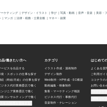
信して。
スマスにデートの
た。数十人の女性
のうち半分近い女
マーケティング
｜
デザイン・イラスト
｜
学び
｜
写真・動画
｜
音声・音楽
｜
美容・
言葉をいただきま
い
｜
マンガ
｜
法律・税務・士業全般
｜
マネー・副業
日天国のように楽
の婚活が成功する
。前回、大勢の皆
りがとうございま
録をして下さった
ました。これから
よろしくお願いし