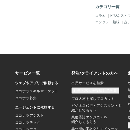
テになりました。クリ
カテゴリ一覧
申し込みが殺到しまし
とお見合いをして、そ
コラム
｜
ビジネス・
性から結婚に前向きな
エンタメ・趣味
｜
占
した。婚活期間中は毎
しい気分でした。皆様
ようお祈りしています
様に閲覧して頂いてあ
した。お気に入りの登
皆様ありがとうござい
もお気に入りの登録を
ます。