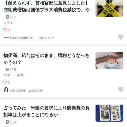
【耐えられず、首相官邸に意見しました】
防衛費増額は国債プラス消費税減税で。や
るのであれば景気回復後に増税を。
記事
コラム
8
FastHealthG＠食
2022/12/17
と健康が第一
物価高、給与はそのまま、増税どうなっち
ゃうの？
記事
マネー・副業
7
cocosalon
2023/02/01
占ってみた 米国の要求により防衛費の負
担率は上がることになるか
記事