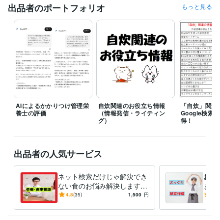
見積もりを出すためには最初にいただいたメッセージに加え、いくつか
出品者のポートフォリオ
もっと見る
質問をさせていただき詳細を確認してからの対応となることがありま
す。

そのため余裕を持った時間の確保を目的とし1週間～10日の提案期限を
設けていただければと思います。
経験職種
ライフスタイル・その他 / その他
経験年数 : 18年
職歴
個人
2025年1月 ~ 現在
AIによるかかりつけ管理栄
自炊関連のお役立ち情報
「自炊」関連
養士の評価
（情報発信・ライティン
Google検
受賞歴
グ）
得！
自力で申請‼「障害年金」（Kindle）
ヘルパーさんの頼み方 A to Z
（Kindle）
出品者の人気サービス
資格・検定
管理栄養士
取得年 : 2004年
ネット検索だけじゃ解決でき
お手
栄養士
取得年 : 2004年
ない食のお悩み解決します
ます
栄養・食事相談、その他のご
から
ビジネス・クリエイティブツール
4.8
(35)
1,500
円
5.0
要望まで管理栄養士におまか
Excel:23年
Word:23年
BASE:3年
せ下さい