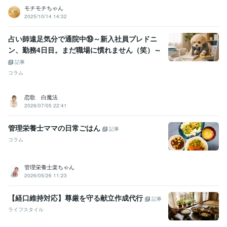
モチモチちゃん
2025/10/14 14:32
占い師遠足気分で通院中⑲～新入社員プレドニ
ン、勤務4日目。まだ職場に慣れません（笑）～
記事
コラム
恋歌 白魔法
2026/07/05 22:41
管理栄養士ママの日常ごはん
記事
コラム
管理栄養士楽ちゃん
2026/05/26 11:23
【経口維持対応】尊厳を守る献立作成代行
記事
ライフスタイル