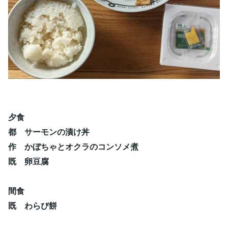
夕食
都 サーモンの漬け丼
作 かぼちゃとオクラのコンソメ煮
既 卵豆腐
間食
既 わらび餅