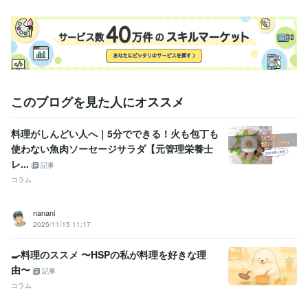
その他ツール
栄養マイスター:3年
栄養Pro:5年
得意分野
住まい・美容・生活相談
栄養・食事相談など
管理栄養士
栄養相談
食事相談
献立作成
栄養計算
レシピ作成
記事執筆
記事監修
食育
ライティング・翻訳
「自炊」関連記事でのSEOスキル
このブログを見た人にオススメ
学歴
長崎県立長崎シーボルト大学
2001年3月 ~ 2005年2月
料理がしんどい人へ｜5分でできる！火も包丁も
使わない魚肉ソーセージサラダ【元管理栄養士
レ...
記事
コラム
nanani
2025/11/15 11:17
🍳料理のススメ 〜HSPの私が料理を好きな理
由〜
記事
コラム