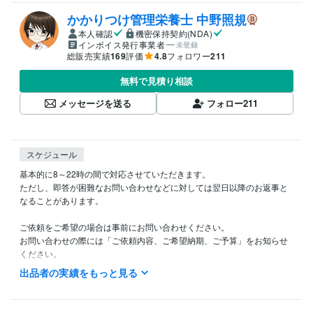
かかりつけ管理栄養士 中野照規
本人確認
機密保持契約(NDA)
インボイス発行事業者
未登録
総販売実績
169
評価
4.8
フォロワー
211
無料で見積り相談
メッセージを送る
フォロー
211
スケジュール
基本的に8～22時の間で対応させていただきます。

ただし、即答が困難なお問い合わせなどに対しては翌日以降のお返事と
なることがあります。

ご依頼をご希望の場合は事前にお問い合わせください。

お問い合わせの際には「ご依頼内容、ご希望納期、ご予算」をお知らせ
ください。

出品者の実績をもっと見る
「見積り・カスタマイズの相談をする」からご連絡をいただく場合は提
案期限を１週間～10日ほどに設定していただけると幸いです。
