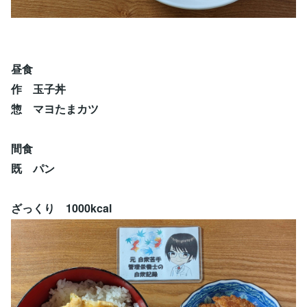
昼食
作 玉子丼
惣 マヨたまカツ
間食
既 パン
ざっくり 1000kcal