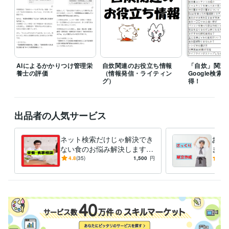
設けていただければと思います。
経験職種
ライフスタイル・その他 / その他
経験年数 : 18年
職歴
個人
2025年1月 ~ 現在
AIによるかかりつけ管理栄
自炊関連のお役立ち情報
「自炊」関連
養士の評価
（情報発信・ライティン
Google検
受賞歴
グ）
得！
自力で申請‼「障害年金」（Kindle）
ヘルパーさんの頼み方 A to Z
（Kindle）
出品者の人気サービス
資格・検定
管理栄養士
取得年 : 2004年
ネット検索だけじゃ解決でき
お手
栄養士
取得年 : 2004年
ない食のお悩み解決します
ます
栄養・食事相談、その他のご
から
ビジネス・クリエイティブツール
4.8
(35)
1,500
円
5.0
要望まで管理栄養士におまか
Excel:23年
Word:23年
BASE:3年
せ下さい
その他ツール
栄養マイスター:3年
栄養Pro:5年
得意分野
住まい・美容・生活相談
栄養・食事相談など