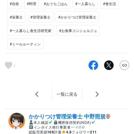
#自炊
#料理
#おうちごはん
#一人暮らし
#食生活
#栄養士
#管理栄養士
#かかりつけ管理栄養士
#一人暮らし食生活研究家
#お食事コンシェルジュ
#ミールルーティン
4
一覧に戻る
かかりつけ管理栄養士 中野照規
本人確認
機密保持契約(NDA)
インボイス発行事業者
未登録
総販売実績
169
評価
4.8
フォロワー
211