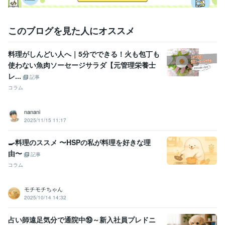
管理栄養士
栄養相談
食事相談
献立作成
栄養計算
レシピ作成
記事執筆
記事監修
食育
ライティング・翻訳
「自炊」関連記事でのSEOスキル
このブログを見た人にオススメ
学歴
長崎県立長崎シーボルト大学
2001年3月 ~ 2005年2月
料理がしんどい人へ｜5分でできる！火も包丁も
使わない魚肉ソーセージサラダ【元管理栄養士
レ...
記事
コラム
nanani
2025/11/15 11:17
🍳料理のススメ 〜HSPの私が料理を好きな理
由〜
記事
コラム
モチモチちゃん
2025/10/14 14:32
占い師遠足気分で通院中⑲～新入社員プレドニ