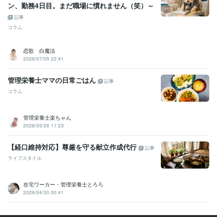
ン、勤務4日目。まだ職場に慣れません（笑）～
記事
コラム
恋歌 白魔法
2026/07/05 22:41
管理栄養士ママの日常ごはん
記事
コラム
管理栄養士楽ちゃん
2026/05/26 11:23
【経口維持対応】尊厳を守る献立作成代行
記事
ライフスタイル
在宅ワーカー・管理栄養士とろろ
2026/04/30 00:41