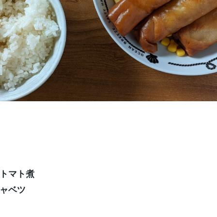
トマト煮
ャベツ