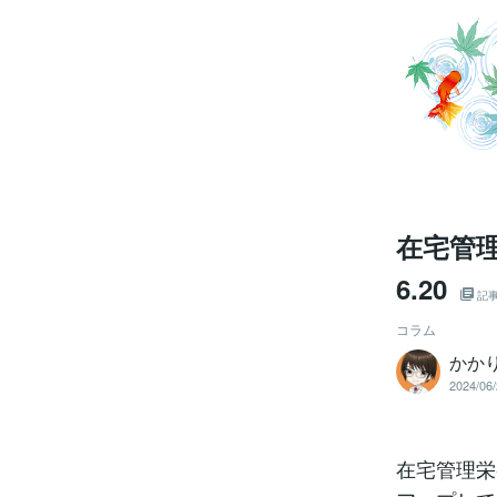
在宅管理
6.20
記
コラム
かか
2024/06/
在宅管理栄