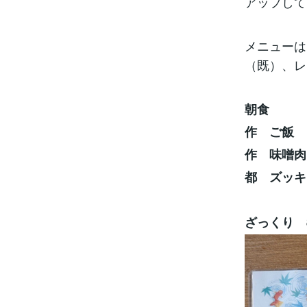
アップして
メニューは
（既）、レ
朝食
作 ご飯
作 味噌肉
都 ズッキ
ざっくり 80