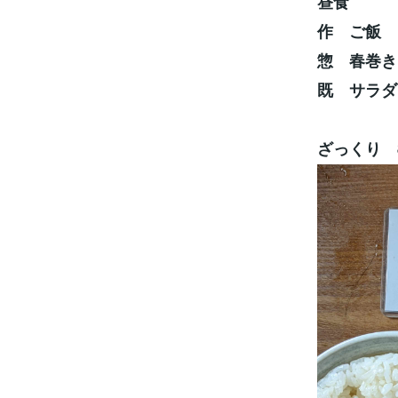
昼食
作 ご飯
惣 春巻き
既 サラダ
ざっくり 85