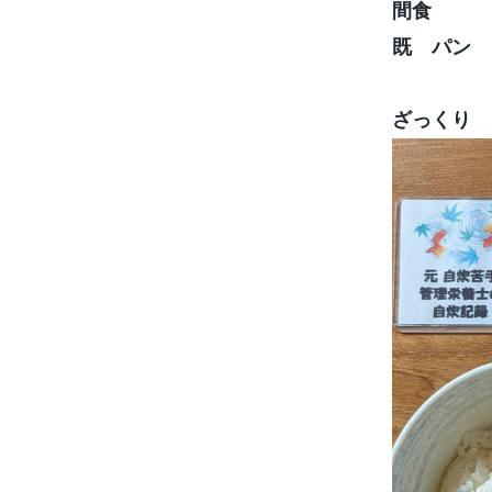
間食
既 パン
ざっくり 12