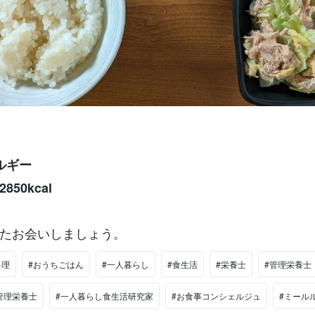
ルギー
50kcal
たお会いしましょう。
料理
#おうちごはん
#一人暮らし
#食生活
#栄養士
#管理栄養士
管理栄養士
#一人暮らし食生活研究家
#お食事コンシェルジュ
#ミール