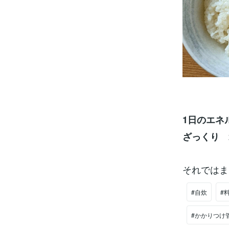
1日のエネ
ざっくり 28
それではま
#自炊
#
#かかりつけ