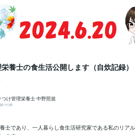
栄養士の食生活公開します（自炊記録） 2
事
りつけ管理栄養士 中野照規
20 11:05
養士であり、一人暮らし食生活研究家である私のリア