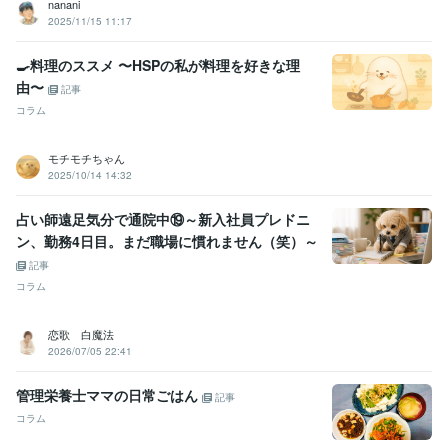
nanani
2025/11/15 11:17
🍳料理のススメ 〜HSPの私が料理を好きな理
由〜
記事
コラム
モチモチちゃん
2025/10/14 14:32
占い師遠足気分で通院中⑲～新入社員プレドニ
ン、勤務4日目。まだ職場に慣れません（笑）～
記事
コラム
恋歌 白魔法
2026/07/05 22:41
管理栄養士ママの日常ごはん
記事
コラム