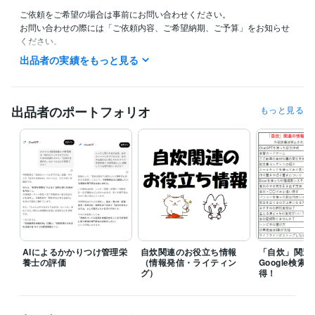
ご依頼をご希望の場合は事前にお問い合わせください。

お問い合わせの際には「ご依頼内容、ご希望納期、ご予算」をお知らせ
ください。

出品者の実績をもっと見る
「見積り・カスタマイズの相談をする」からご連絡をいただく場合は提
案期限を１週間～10日ほどに設定していただけると幸いです。

見積もりを出すためには最初にいただいたメッセージに加え、いくつか
出品者のポートフォリオ
もっと見る
質問をさせていただき詳細を確認してからの対応となることがありま
す。

そのため余裕を持った時間の確保を目的とし1週間～10日の提案期限を
設けていただければと思います。
経験職種
ライフスタイル・その他 / その他
経験年数 : 18年
職歴
個人
2025年1月 ~ 現在
AIによるかかりつけ管理栄
自炊関連のお役立ち情報
「自炊」関連
養士の評価
（情報発信・ライティン
Google検
受賞歴
グ）
得！
自力で申請‼「障害年金」（Kindle）
ヘルパーさんの頼み方 A to Z
（Kindle）