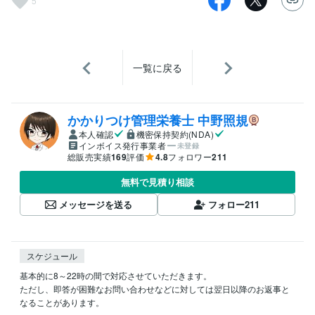
5
一覧に戻る
かかりつけ管理栄養士 中野照規
本人確認
機密保持契約(NDA)
インボイス発行事業者
未登録
総販売実績
169
評価
4.8
フォロワー
211
無料で見積り相談
メッセージを送る
フォロー
211
スケジュール
基本的に8～22時の間で対応させていただきます。

ただし、即答が困難なお問い合わせなどに対しては翌日以降のお返事と
なることがあります。
