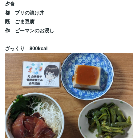
夕食
都 ブリの漬け丼
既 ごま豆腐
作 ピーマンのお浸し
ざっくり 800kcal