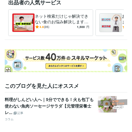
出品者の人気サービス
資格・検定
管理栄養士
取得年 : 2004年
ネット検索だけじゃ解決でき
お手
栄養士
取得年 : 2004年
ない食のお悩み解決します
ます
栄養・食事相談、その他のご
から
ビジネス・クリエイティブツール
4.8
(35)
1,500
円
5.0
要望まで管理栄養士におまか
Excel:23年
Word:23年
BASE:3年
せ下さい
その他ツール
栄養マイスター:3年
栄養Pro:5年
得意分野
住まい・美容・生活相談
栄養・食事相談など
管理栄養士
栄養相談
食事相談
献立作成
栄養計算
レシピ作成
記事執筆
記事監修
食育
ライティング・翻訳
「自炊」関連記事でのSEOスキル
このブログを見た人にオススメ
学歴
長崎県立長崎シーボルト大学
2001年3月 ~ 2005年2月
料理がしんどい人へ｜5分でできる！火も包丁も
使わない魚肉ソーセージサラダ【元管理栄養士
レ...
記事
コラム