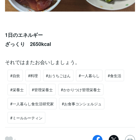
1日のエネルギー
ざっくり 2650kcal
それではまたお会いしましょう。
#自炊
#料理
#おうちごはん
#一人暮らし
#食生活
#栄養士
#管理栄養士
#かかりつけ管理栄養士
#一人暮らし食生活研究家
#お食事コンシェルジュ
#ミールルーティン