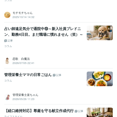
コラム
モチモチちゃん
2025/10/14 14:32
占い師遠足気分で通院中⑲～新入社員プレドニ
ン、勤務4日目。まだ職場に慣れません（笑）～
記事
コラム
恋歌 白魔法
2026/07/05 22:41
管理栄養士ママの日常ごはん
記事
コラム
管理栄養士楽ちゃん
2026/05/26 11:23
【経口維持対応】尊厳を守る献立作成代行
記事
ライフスタイル