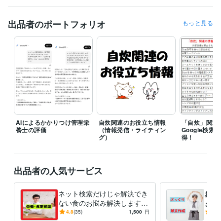
案期限を１週間～10日ほどに設定していただけると幸いです。

見積もりを出すためには最初にいただいたメッセージに加え、いくつか
出品者のポートフォリオ
もっと見る
質問をさせていただき詳細を確認してからの対応となることがありま
す。

そのため余裕を持った時間の確保を目的とし1週間～10日の提案期限を
設けていただければと思います。
経験職種
ライフスタイル・その他 / その他
経験年数 : 18年
職歴
個人
2025年1月 ~ 現在
AIによるかかりつけ管理栄
自炊関連のお役立ち情報
「自炊」関連
養士の評価
（情報発信・ライティン
Google検
受賞歴
グ）
得！
自力で申請‼「障害年金」（Kindle）
ヘルパーさんの頼み方 A to Z
（Kindle）
出品者の人気サービス
資格・検定
管理栄養士
取得年 : 2004年
ネット検索だけじゃ解決でき
お手
栄養士
取得年 : 2004年
ない食のお悩み解決します
ます
栄養・食事相談、その他のご
から
ビジネス・クリエイティブツール
4.8
(35)
1,500
円
5.0