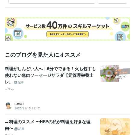
要望まで管理栄養士におまか
Excel:23年
Word:23年
BASE:3年
せ下さい
その他ツール
栄養マイスター:3年
栄養Pro:5年
得意分野
住まい・美容・生活相談
栄養・食事相談など
管理栄養士
栄養相談
食事相談
献立作成
栄養計算
レシピ作成
記事執筆
記事監修
食育
ライティング・翻訳
「自炊」関連記事でのSEOスキル
このブログを見た人にオススメ
学歴
長崎県立長崎シーボルト大学
2001年3月 ~ 2005年2月
料理がしんどい人へ｜5分でできる！火も包丁も
使わない魚肉ソーセージサラダ【元管理栄養士
レ...
記事
コラム
nanani
2025/11/15 11:17
🍳料理のススメ 〜HSPの私が料理を好きな理
由〜
記事