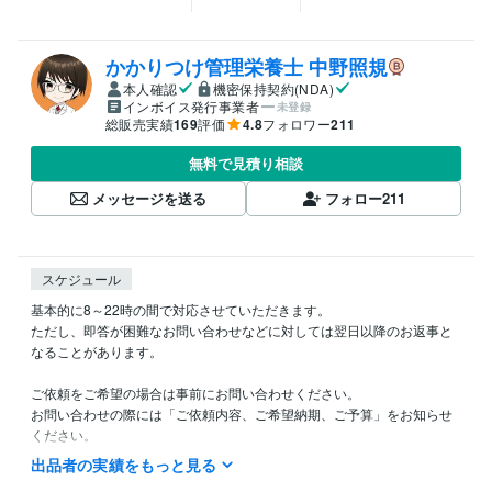
かかりつけ管理栄養士 中野照規
本人確認
機密保持契約(NDA)
インボイス発行事業者
未登録
総販売実績
169
評価
4.8
フォロワー
211
無料で見積り相談
メッセージを送る
フォロー
211
スケジュール
基本的に8～22時の間で対応させていただきます。

ただし、即答が困難なお問い合わせなどに対しては翌日以降のお返事と
なることがあります。

ご依頼をご希望の場合は事前にお問い合わせください。

お問い合わせの際には「ご依頼内容、ご希望納期、ご予算」をお知らせ
ください。

出品者の実績をもっと見る
「見積り・カスタマイズの相談をする」からご連絡をいただく場合は提