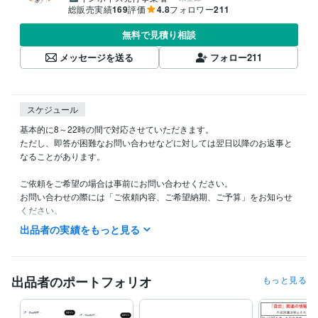
総販売実績
169
評価
4.8
フォロワー
211
無料で見積り相談
メッセージを送る
フォロー
211
スケジュール
基本的に8～22時の間で対応させていただきます。

ただし、即答が困難なお問い合わせなどに対しては翌日以降のお返事と
なることがあります。

ご依頼をご希望の場合は事前にお問い合わせください。

お問い合わせの際には「ご依頼内容、ご希望納期、ご予算」をお知らせ
ください。

出品者の実績をもっと見る
「見積り・カスタマイズの相談をする」からご連絡をいただく場合は提
案期限を１週間～10日ほどに設定していただけると幸いです。

見積もりを出すためには最初にいただいたメッセージに加え、いくつか
出品者のポートフォリオ
もっと見る
質問をさせていただき詳細を確認してからの対応となることがありま
す。
