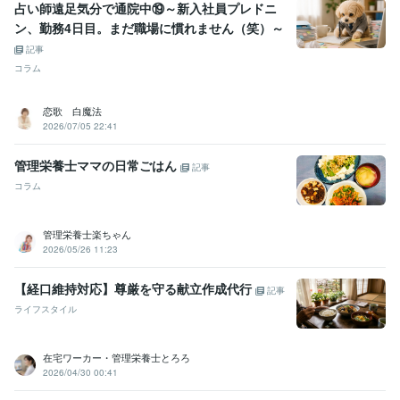
占い師遠足気分で通院中⑲～新入社員プレドニ
ン、勤務4日目。まだ職場に慣れません（笑）～
記事
コラム
恋歌 白魔法
2026/07/05 22:41
管理栄養士ママの日常ごはん
記事
コラム
管理栄養士楽ちゃん
2026/05/26 11:23
【経口維持対応】尊厳を守る献立作成代行
記事
ライフスタイル
在宅ワーカー・管理栄養士とろろ
2026/04/30 00:41