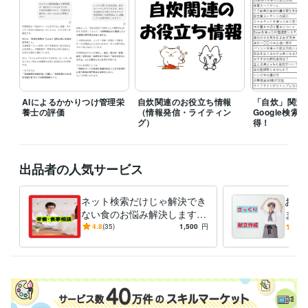
そのため余裕を持った時間の確保を目的とし1週間～10日の提案期限を
設けていただければと思います。
経験職種
ライフスタイル・その他 / その他
経験年数 : 18年
職歴
個人
2025年1月 ~ 現在
AIによるかかりつけ管理栄
自炊関連のお役立ち情報
「自炊」関連
養士の評価
（情報発信・ライティン
Google検
受賞歴
グ）
得！
自力で申請‼「障害年金」（Kindle）
ヘルパーさんの頼み方 A to Z
（Kindle）
出品者の人気サービス
資格・検定
管理栄養士
取得年 : 2004年
ネット検索だけじゃ解決でき
お手
栄養士
取得年 : 2004年
ない食のお悩み解決します
ます
栄養・食事相談、その他のご
から
ビジネス・クリエイティブツール
4.8
(35)
1,500
円
5.0
要望まで管理栄養士におまか
Excel:23年
Word:23年
BASE:3年
せ下さい
その他ツール
栄養マイスター:3年
栄養Pro:5年
得意分野