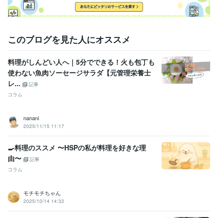
住まい・美容・生活相談
栄養・食事相談など
管理栄養士
栄養相談
食事相談
献立作成
栄養計算
レシピ作成
記事執筆
記事監修
食育
ライティング・翻訳
「自炊」関連記事でのSEOスキル
このブログを見た人にオススメ
学歴
長崎県立長崎シーボルト大学
2001年3月 ~ 2005年2月
料理がしんどい人へ｜5分でできる！火も包丁も
使わない魚肉ソーセージサラダ【元管理栄養士
レ...
記事
コラム
nanani
2025/11/15 11:17
🍳料理のススメ 〜HSPの私が料理を好きな理
由〜
記事
コラム
モチモチちゃん
2025/10/14 14:32