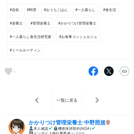
#自炊
#料理
#おうちごはん
#一人暮らし
#食生活
#栄養士
#管理栄養士
#かかりつけ管理栄養士
#一人暮らし食生活研究家
#お食事コンシェルジュ
#ミールルーティン
4
一覧に戻る
かかりつけ管理栄養士 中野照規
本人確認
機密保持契約(NDA)
インボイス発行事業者
未登録