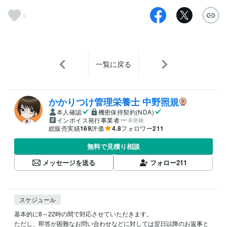
3
一覧に戻る
かかりつけ管理栄養士 中野照規
本人確認
機密保持契約(NDA)
インボイス発行事業者
未登録
総販売実績
169
評価
4.8
フォロワー
211
無料で見積り相談
メッセージを送る
フォロー
211
スケジュール
基本的に8～22時の間で対応させていただきます。

ただし、即答が困難なお問い合わせなどに対しては翌日以降のお返事と