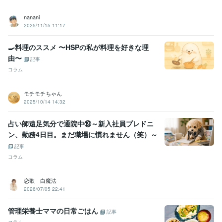
nanani
2025/11/15 11:17
🍳料理のススメ 〜HSPの私が料理を好きな理
由〜
記事
コラム
モチモチちゃん
2025/10/14 14:32
占い師遠足気分で通院中⑲～新入社員プレドニ
ン、勤務4日目。まだ職場に慣れません（笑）～
記事
コラム
恋歌 白魔法
2026/07/05 22:41
管理栄養士ママの日常ごはん
記事