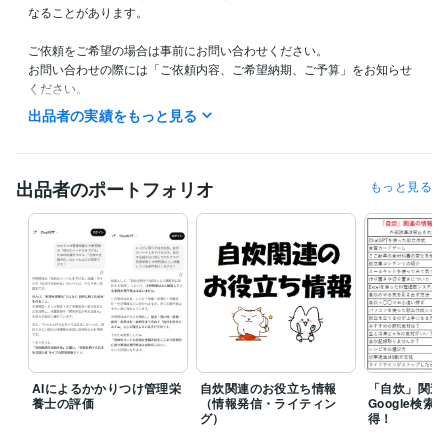
なることがあります。

ご依頼をご希望の場合は事前にお問い合わせください。

お問い合わせの際には「ご依頼内容、ご希望納期、ご予算」をお知らせ
ください。

出品者の実績をもっと見る
「見積り・カスタマイズの相談をする」からご連絡をいただく場合は提
案期限を１週間～10日ほどに設定していただけると幸いです。

見積もりを出すためには最初にいただいたメッセージに加え、いくつか
出品者のポートフォリオ
もっと見る
質問をさせていただき詳細を確認してからの対応となることがありま
す。

そのため余裕を持った時間の確保を目的とし1週間～10日の提案期限を
設けていただければと思います。
経験職種
ライフスタイル・その他 / その他
経験年数 : 18年
職歴
個人
2025年1月 ~ 現在
AIによるかかりつけ管理栄
自炊関連のお役立ち情報
「自炊」関連
養士の評価
（情報発信・ライティン
Google検
受賞歴
グ）
得！
自力で申請‼「障害年金」（Kindle）
ヘルパーさんの頼み方 A to Z