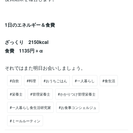
1日のエネルギー＆食費
ざっくり 2150kcal
食費 1135円＋α
それではまた明日お会いしましょう。
#自炊
#料理
#おうちごはん
#一人暮らし
#食生活
#栄養士
#管理栄養士
#かかりつけ管理栄養士
#一人暮らし食生活研究家
#お食事コンシェルジュ
#ミールルーティン