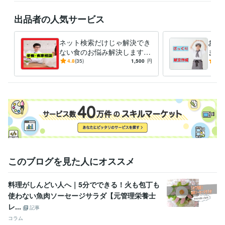
（Kindle）
出品者の人気サービス
資格・検定
管理栄養士
取得年 : 2004年
ネット検索だけじゃ解決でき
お手
栄養士
取得年 : 2004年
ない食のお悩み解決します
ます
栄養・食事相談、その他のご
から
ビジネス・クリエイティブツール
4.8
(35)
1,500
円
5.0
要望まで管理栄養士におまか
Excel:23年
Word:23年
BASE:3年
せ下さい
その他ツール
栄養マイスター:3年
栄養Pro:5年
得意分野
住まい・美容・生活相談
栄養・食事相談など
管理栄養士
栄養相談
食事相談
献立作成
栄養計算
レシピ作成
記事執筆
記事監修
食育
ライティング・翻訳
「自炊」関連記事でのSEOスキル
このブログを見た人にオススメ
学歴
長崎県立長崎シーボルト大学
2001年3月 ~ 2005年2月
料理がしんどい人へ｜5分でできる！火も包丁も
使わない魚肉ソーセージサラダ【元管理栄養士
レ...
記事
コラム