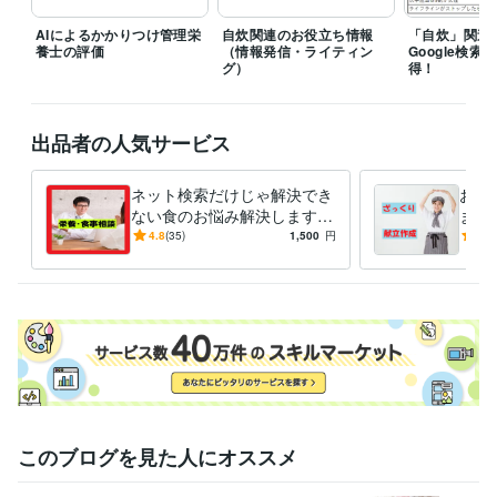
職歴
個人
2025年1月 ~ 現在
AIによるかかりつけ管理栄
自炊関連のお役立ち情報
「自炊」関連
養士の評価
（情報発信・ライティン
Google検
受賞歴
グ）
得！
自力で申請‼「障害年金」（Kindle）
ヘルパーさんの頼み方 A to Z
（Kindle）
出品者の人気サービス
資格・検定
管理栄養士
取得年 : 2004年
ネット検索だけじゃ解決でき
お手
栄養士
取得年 : 2004年
ない食のお悩み解決します
ます
栄養・食事相談、その他のご
から
ビジネス・クリエイティブツール
4.8
(35)
1,500
円
5.0
要望まで管理栄養士におまか
Excel:23年
Word:23年
BASE:3年
せ下さい
その他ツール
栄養マイスター:3年
栄養Pro:5年
得意分野
住まい・美容・生活相談
栄養・食事相談など
管理栄養士
栄養相談
食事相談
献立作成
栄養計算
レシピ作成
記事執筆
記事監修
食育
ライティング・翻訳
「自炊」関連記事でのSEOスキル
このブログを見た人にオススメ
学歴