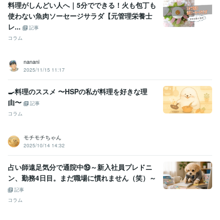
長崎県立長崎シーボルト大学
2001年3月 ~ 2005年2月
料理がしんどい人へ｜5分でできる！火も包丁も
使わない魚肉ソーセージサラダ【元管理栄養士
レ...
記事
コラム
nanani
2025/11/15 11:17
🍳料理のススメ 〜HSPの私が料理を好きな理
由〜
記事
コラム
モチモチちゃん
2025/10/14 14:32
占い師遠足気分で通院中⑲～新入社員プレドニ
ン、勤務4日目。まだ職場に慣れません（笑）～
記事
コラム