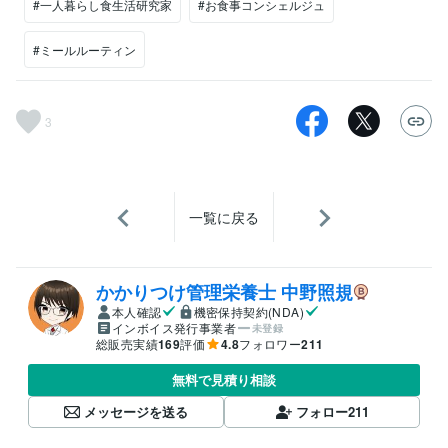
#一人暮らし食生活研究家
#お食事コンシェルジュ
#ミールルーティン
3
一覧に戻る
かかりつけ管理栄養士 中野照規
本人確認
機密保持契約(NDA)
インボイス発行事業者
未登録
総販売実績
169
評価
4.8
フォロワー
211
無料で見積り相談
メッセージを送る
フォロー
211