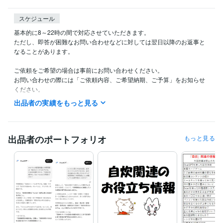
スケジュール
基本的に8～22時の間で対応させていただきます。

ただし、即答が困難なお問い合わせなどに対しては翌日以降のお返事と
なることがあります。

ご依頼をご希望の場合は事前にお問い合わせください。

お問い合わせの際には「ご依頼内容、ご希望納期、ご予算」をお知らせ
ください。

出品者の実績をもっと見る
「見積り・カスタマイズの相談をする」からご連絡をいただく場合は提
案期限を１週間～10日ほどに設定していただけると幸いです。

見積もりを出すためには最初にいただいたメッセージに加え、いくつか
出品者のポートフォリオ
もっと見る
質問をさせていただき詳細を確認してからの対応となることがありま
す。

そのため余裕を持った時間の確保を目的とし1週間～10日の提案期限を
設けていただければと思います。
経験職種
ライフスタイル・その他 / その他
経験年数 : 18年