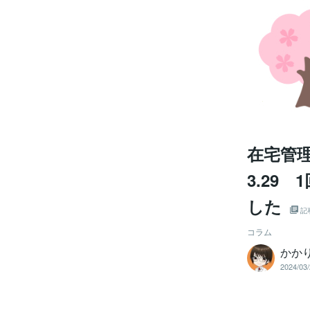
在宅管理
3.29
した
記
コラム
かか
2024/03/