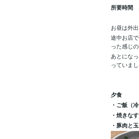
所要時間 
お昼は外出
途中お店で
った感じの
あとになっ
っていました
夕食
・ご飯（冷
・焼きなす
・豚肉と玉