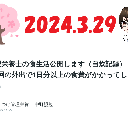
栄養士の食生活公開します（自炊記録） 2
 1回の外出で1日分以上の食費がかかって
事
りつけ管理栄養士 中野照規
29 11:55