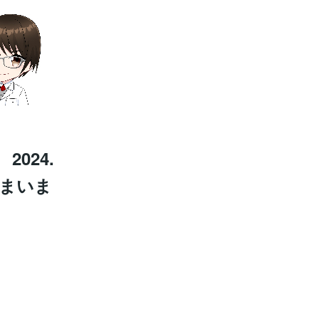
024.
しまいま