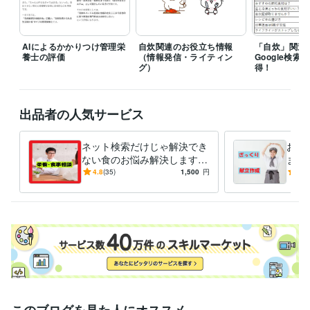
ライフスタイル・その他 / その他
経験年数 : 18年
職歴
個人
2025年1月 ~ 現在
AIによるかかりつけ管理栄
自炊関連のお役立ち情報
「自炊」関連
養士の評価
（情報発信・ライティン
Google検
受賞歴
グ）
得！
自力で申請‼「障害年金」（Kindle）
ヘルパーさんの頼み方 A to Z
（Kindle）
出品者の人気サービス
資格・検定
管理栄養士
取得年 : 2004年
ネット検索だけじゃ解決でき
お手
栄養士
取得年 : 2004年
ない食のお悩み解決します
ます
栄養・食事相談、その他のご
から
ビジネス・クリエイティブツール
4.8
(35)
1,500
円
5.0
要望まで管理栄養士におまか
Excel:23年
Word:23年
BASE:3年
せ下さい
その他ツール
栄養マイスター:3年
栄養Pro:5年
得意分野
住まい・美容・生活相談
栄養・食事相談など
管理栄養士
栄養相談
食事相談
献立作成
栄養計算
レシピ作成
記事執筆
記事監修
食育
ライティング・翻訳
「自炊」関連記事でのSEOスキル