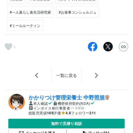
#一人暮らし食生活研究家
#お食事コンシェルジュ
#ミールルーティン
5
一覧に戻る
かかりつけ管理栄養士 中野照規
本人確認
機密保持契約(NDA)
インボイス発行事業者
未登録
総販売実績
169
評価
4.8
フォロワー
211
無料で見積り相談
メッセージを送る
フォロー
211