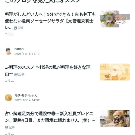
このブログを見た人にオススメ
学歴
長崎県立長崎シーボルト大学
2001年3月 ~ 2005年2月
料理がしんどい人へ｜5分でできる！火も包丁も
使わない魚肉ソーセージサラダ【元管理栄養士
レ...
記事
コラム
nanani
2025/11/15 11:17
🍳料理のススメ 〜HSPの私が料理を好きな理
由〜
記事
コラム
モチモチちゃん
2025/10/14 14:32
占い師遠足気分で通院中⑲～新入社員プレドニ
ン、勤務4日目。まだ職場に慣れません（笑）～
記事
コラム