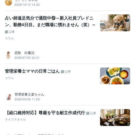
2025/10/14 14:32
占い師遠足気分で通院中⑲～新入社員プレドニ
ン、勤務4日目。まだ職場に慣れません（笑）～
記事
コラム
恋歌 白魔法
2026/07/05 22:41
管理栄養士ママの日常ごはん
記事
コラム
管理栄養士楽ちゃん
2026/05/26 11:23
【経口維持対応】尊厳を守る献立作成代行
記事
ライフスタイル