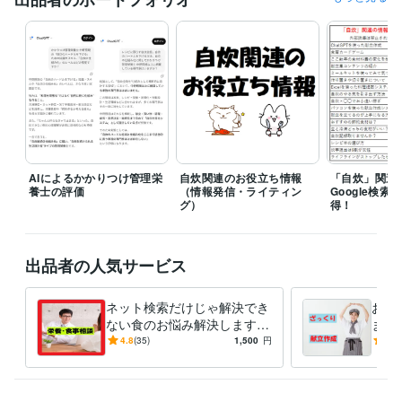
質問をさせていただき詳細を確認してからの対応となることがありま
す。

そのため余裕を持った時間の確保を目的とし1週間～10日の提案期限を
設けていただければと思います。
経験職種
ライフスタイル・その他 / その他
経験年数 : 18年
職歴
個人
2025年1月 ~ 現在
AIによるかかりつけ管理栄
自炊関連のお役立ち情報
「自炊」関連
養士の評価
（情報発信・ライティン
Google検
受賞歴
グ）
得！
自力で申請‼「障害年金」（Kindle）
ヘルパーさんの頼み方 A to Z
（Kindle）
出品者の人気サービス
資格・検定
管理栄養士
取得年 : 2004年
ネット検索だけじゃ解決でき
お手
栄養士
取得年 : 2004年
ない食のお悩み解決します
ます
栄養・食事相談、その他のご
から
ビジネス・クリエイティブツール
4.8
(35)
1,500
円
5.0
要望まで管理栄養士におまか
Excel:23年
Word:23年
BASE:3年
せ下さい
その他ツール