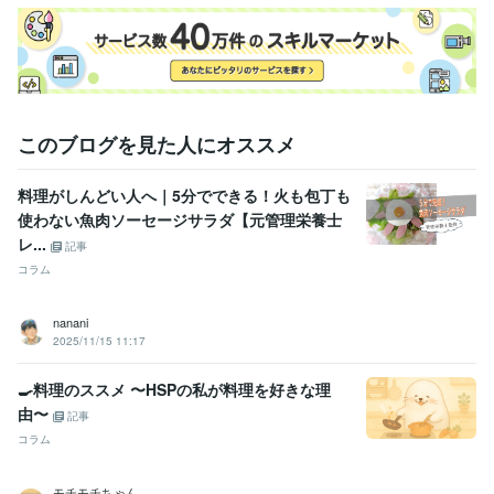
栄養マイスター:3年
栄養Pro:5年
得意分野
住まい・美容・生活相談
栄養・食事相談など
管理栄養士
栄養相談
食事相談
献立作成
栄養計算
レシピ作成
記事執筆
記事監修
食育
ライティング・翻訳
「自炊」関連記事でのSEOスキル
このブログを見た人にオススメ
学歴
長崎県立長崎シーボルト大学
2001年3月 ~ 2005年2月
料理がしんどい人へ｜5分でできる！火も包丁も
使わない魚肉ソーセージサラダ【元管理栄養士
レ...
記事
コラム
nanani
2025/11/15 11:17
🍳料理のススメ 〜HSPの私が料理を好きな理
由〜
記事
コラム
モチモチちゃん