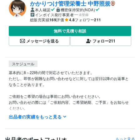
かかりつけ管理栄養士 中野照規
本人確認
機密保持契約(NDA)
インボイス発行事業者
未登録
総販売実績
169
評価
4.8
フォロワー
211
無料で見積り相談
メッセージを送る
フォロー
211
スケジュール
基本的に8～22時の間で対応させていただきます。

ただし、即答が困難なお問い合わせなどに対しては翌日以降のお返事と
なることがあります。

ご依頼をご希望の場合は事前にお問い合わせください。

お問い合わせの際には「ご依頼内容、ご希望納期、ご予算」をお知らせ
ください。

出品者の実績をもっと見る
「見積り・カスタマイズの相談をする」からご連絡をいただく場合は提
案期限を１週間～10日ほどに設定していただけると幸いです。

見積もりを出すためには最初にいただいたメッセージに加え、いくつか
出品者のポートフォリオ
もっと見る