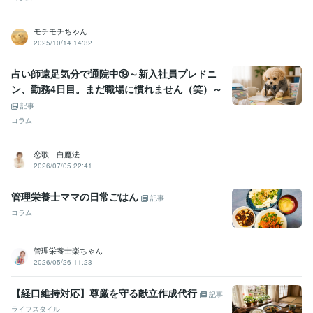
モチモチちゃん
2025/10/14 14:32
占い師遠足気分で通院中⑲～新入社員プレドニ
ン、勤務4日目。まだ職場に慣れません（笑）～
記事
コラム
恋歌 白魔法
2026/07/05 22:41
管理栄養士ママの日常ごはん
記事
コラム
管理栄養士楽ちゃん
2026/05/26 11:23
【経口維持対応】尊厳を守る献立作成代行
記事
ライフスタイル