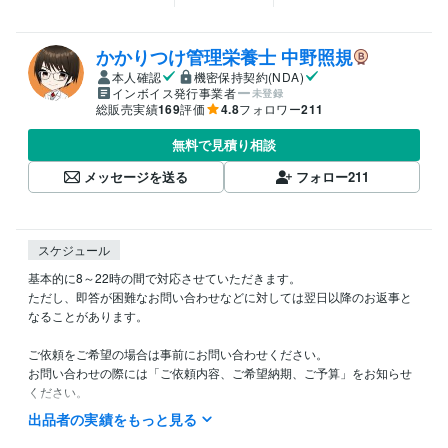
かかりつけ管理栄養士 中野照規
本人確認
機密保持契約(NDA)
インボイス発行事業者
未登録
総販売実績
169
評価
4.8
フォロワー
211
無料で見積り相談
メッセージを送る
フォロー
211
スケジュール
基本的に8～22時の間で対応させていただきます。

ただし、即答が困難なお問い合わせなどに対しては翌日以降のお返事と
なることがあります。

ご依頼をご希望の場合は事前にお問い合わせください。

お問い合わせの際には「ご依頼内容、ご希望納期、ご予算」をお知らせ
ください。

出品者の実績をもっと見る
「見積り・カスタマイズの相談をする」からご連絡をいただく場合は提