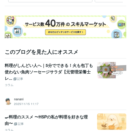
せ下さい
その他ツール
栄養マイスター:3年
栄養Pro:5年
得意分野
住まい・美容・生活相談
栄養・食事相談など
管理栄養士
栄養相談
食事相談
献立作成
栄養計算
レシピ作成
記事執筆
記事監修
食育
ライティング・翻訳
「自炊」関連記事でのSEOスキル
このブログを見た人にオススメ
学歴
長崎県立長崎シーボルト大学
2001年3月 ~ 2005年2月
料理がしんどい人へ｜5分でできる！火も包丁も
使わない魚肉ソーセージサラダ【元管理栄養士
レ...
記事
コラム
nanani
2025/11/15 11:17
🍳料理のススメ 〜HSPの私が料理を好きな理
由〜
記事
コラム