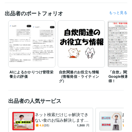
案期限を１週間～10日ほどに設定していただけると幸いです。

見積もりを出すためには最初にいただいたメッセージに加え、いくつか
出品者のポートフォリオ
もっと見る
質問をさせていただき詳細を確認してからの対応となることがありま
す。

そのため余裕を持った時間の確保を目的とし1週間～10日の提案期限を
設けていただければと思います。
経験職種
ライフスタイル・その他 / その他
経験年数 : 18年
職歴
個人
2025年1月 ~ 現在
AIによるかかりつけ管理栄
自炊関連のお役立ち情報
「自炊」関連
養士の評価
（情報発信・ライティン
Google検
受賞歴
グ）
得！
自力で申請‼「障害年金」（Kindle）
ヘルパーさんの頼み方 A to Z
（Kindle）
出品者の人気サービス
資格・検定
管理栄養士
取得年 : 2004年
ネット検索だけじゃ解決でき
お手
栄養士
取得年 : 2004年
ない食のお悩み解決します
ます
栄養・食事相談、その他のご
から
ビジネス・クリエイティブツール
4.8
(35)
1,500
円
5.0
要望まで管理栄養士におまか
Excel:23年
Word:23年
BASE:3年