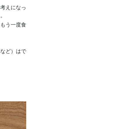
う考えになっ
す。
てもう一度食
るなど）はで