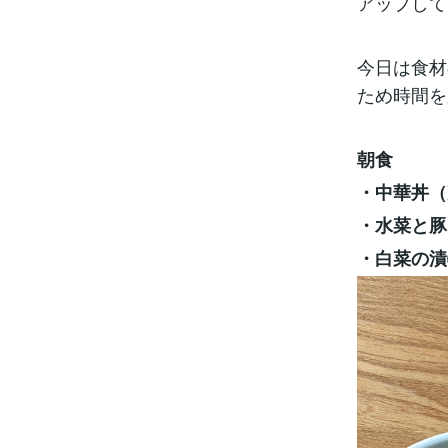
アップして
今日は食材
ため時間を
朝食
・中華丼（
・水菜と豚
・白菜の漬