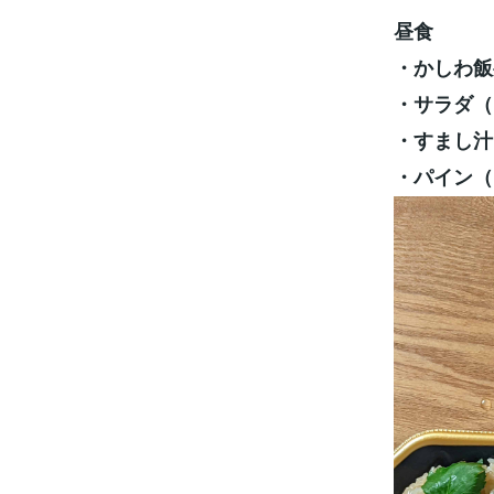
昼食
・かしわ飯
・サラダ（
・すまし汁
・パイン（