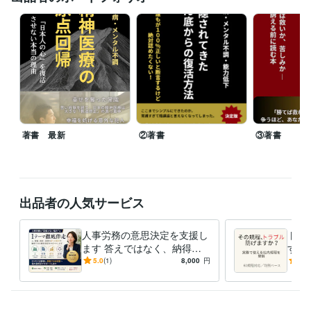
ウンド続きの人材育成に決別。
無から有を作る！マネジメントツー
ルとして行う業務効率化
メンタル不調で職場復帰できない社員を生
み出さないための勉強会
アドラー心理学
本当のところ、過労死は何
が原因で起きるの？
うつ病・メンタル不調　隠されてきたどん底か
らの復活方法
裁判の代償　裁判は救いか、苦しみか
資格・検定
プロコーチ
取得年 : 2018年
特定社会保険労務士
取得年 : 2016年
著書 最新
②著書
③著書
原田メソッド認定パートナー
取得年 : 2019年
職場デザイナー
取得年 : 2020年
NLPプラクティショナー
取得年 : 2018年
社会保険労務士
取得年 : 2008年
出品者の人気サービス
得意分野
ビジネス代行・事務代行
就業規則の作成・改訂
士業
人事・労務
特定社会保険労務士
就業規則
紛争解決
人事労務の意思決定を支援し
トラ
ます 答えではなく、納得で
する
語学力
きる判断を支援します
で使
5.0
(1)
8,000
円
5.0
スペイン語
日常会話レベル
ト