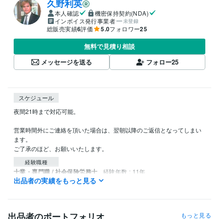
久野利英
本人確認
機密保持契約(NDA)
インボイス発行事業者
未登録
総販売実績
6
評価
5.0
フォロワー
25
無料で見積り相談
メッセージを送る
フォロー
25
スケジュール
夜間21時まで対応可能。

営業時間外にご連絡を頂いた場合は、翌朝以降のご返信となってしまい
ます。

ご了承のほど、お願いいたします。
経験職種
士業・専門職 / 社会保険労務士
経験年数 : 11年
出品者の実績をもっと見る
受賞歴
うつ病・メンタル不調　復活の定理　
『心が壊れた時』に生れる パ
フォーマンス低下からの脱出
進化する勇気！！あの『原田メソッ
出品者のポートフォリオ
もっと見る
ド』で人生に革命を起こそう。
大谷翔平も実践するメソッド。リバ