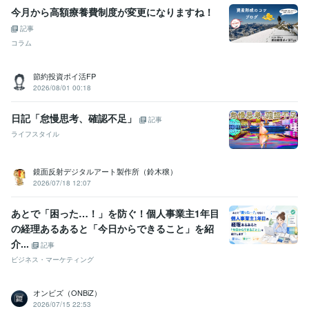
今月から高額療養費制度が変更になりますね！
記事
コラム
節約投資ポイ活FP
2026/08/01 00:18
日記「怠慢思考、確認不足」
記事
ライフスタイル
鏡面反射デジタルアート製作所（鈴木穣）
2026/07/18 12:07
あとで「困った…！」を防ぐ！個人事業主1年目
の経理あるあると「今日からできること」を紹
介...
記事
ビジネス・マーケティング
オンビズ（ONBiZ）
2026/07/15 22:53