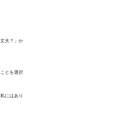
大丈夫？」か
、
ることを選択
て私にはあり