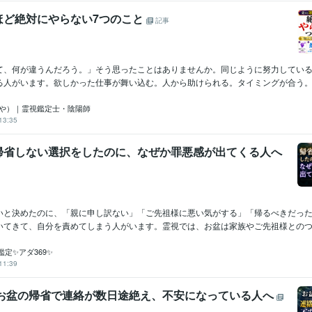
ほど絶対にやらない7つのこと
記事
て、何が違うんだろう。」そう思ったことはありませんか。同じように努力してい
る人がいます。欲しかった仕事が舞い込む。人から助けられる。タイミングが合う。必
くや）｜霊視鑑定士・陰陽師
13:35
帰省しない選択をしたのに、なぜか罪悪感が出てくる人へ
いと決めたのに、「親に申し訳ない」「ご先祖様に悪い気がする」「帰るべきだっ
いてきて、自分を責めてしまう人がいます。霊視では、お盆は家族やご先祖様とのつな
定✨アダ369✨
11:39
 お盆の帰省で連絡が数日途絶え、不安になっている人へ