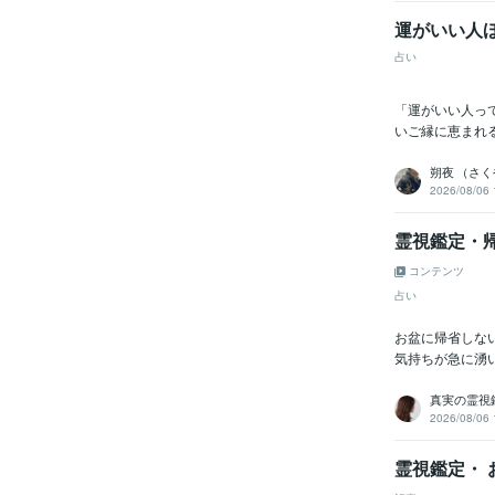
運がいい人
占い
「運がいい人っ
いご縁に恵まれ
朔夜 （さ
2026/08/06 
霊視鑑定・
コンテンツ
占い
お盆に帰省しな
気持ちが急に湧
真実の霊視鑑
2026/08/06 
霊視鑑定・