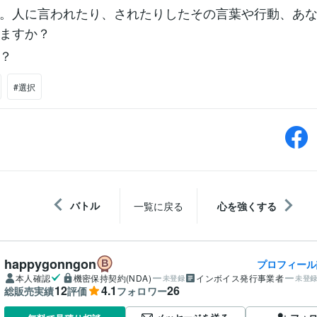
。人に言われたり、されたりしたその言葉や行動、あ
ますか？
？
#選択
バトル
一覧に戻る
心を強くする
happygonngon
プロフィール
本人確認
機密保持契約(NDA)
インボイス発行事業者
未登録
未登
12
4.1
26
総販売実績
評価
フォロワー