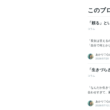
このブ
「頼る」と
コラム
「長女は甘える
「自分で何とか
あかり♡心
2026/07/20 
「生きづら
コラム
「なんだか生き
合わせすぎて、
あかり♡心
2026/07/12 