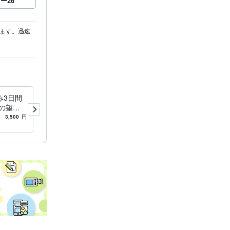
ロー
26
ます。迅速
み3日間
ステップファミリーを目指す
の望む
方の道へ光を照らします 再
ょう
婚・ステップファミリーを目
3,500
円
1.0
(1)
3,500
円
指す方、是非一緒に考えまし
ょう。