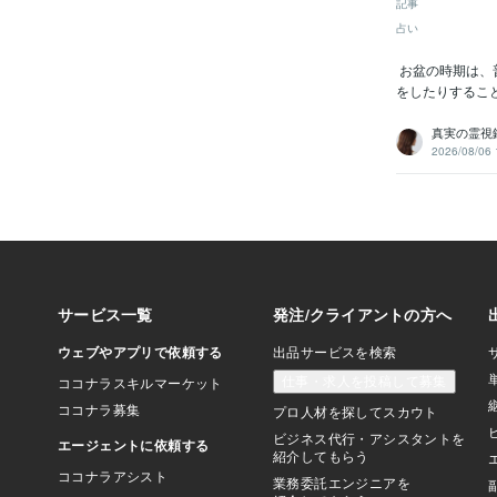
記事
占い
お盆の時期は、
をしたりするこ
真実の霊視鑑
2026/08/06 