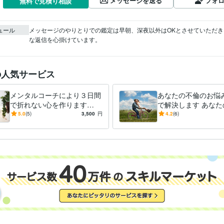
メッセージを送る
フォ
無料で見積り相談
ュール
メッセージのやりとりでの鑑定は早朝、深夜以外はOKとさせていただき
な返信を心掛けています。
の人気サービス
メンタルコーチにより３日間
あなたの不倫のお悩
で折れない心を作ります
で解決します あなた
【本当に変わりたい人限定】
ゴールを見つけまし
5.0
(5)
3,500
円
4.2
(6)
あなたの魂が望む方向を見つ
けます。