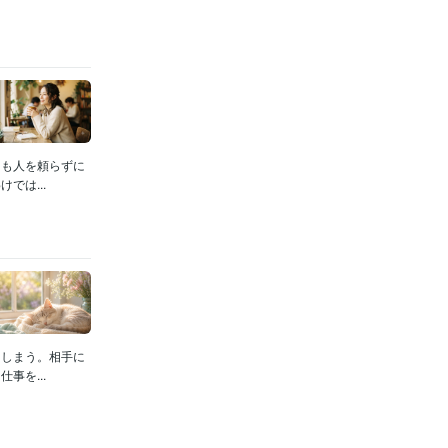
にも人を頼らずに
では...
てしまう。相手に
事を...