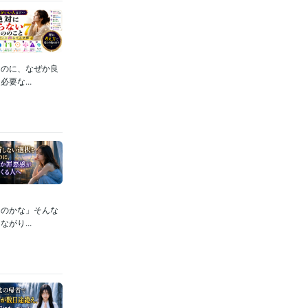
るのに、なぜか良
要な...
たのかな」そんな
がり...