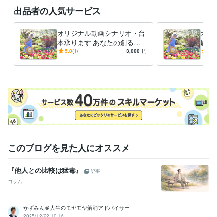
出品者の人気サービス
オリジナル動画シナリオ・台
オリ
本承ります あなたの創る動
届け
画に必要なシナリオや台本を
形に
5.0
(1)
3,000
円
4.9
提供します！
リン
このブログを見た人にオススメ
『他人との比較は猛毒』
記事
コラム
かずみん＠人生のモヤモヤ解消アドバイザー
2025/12/22 10:16