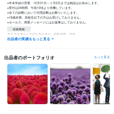
※年末年始の営業　12月31日～１月2日までは納品はお休みします。

※受付は24時間、午前10頃より待機しています。

※全ての診断において代理診断はお断りいたします。

※18歳未満、高校生以下の方はお受けしておりません。

経験職種
クリエイター / コピーライター
経験年数 : 16年
出品者の実績をもっと見る
得意分野
ライティング・翻訳
記事作成
コピー・ネーミング
起業
ビジネス
経営
仕事
屋号
ビジネスネーム
人生
運勢
出品者のポートフォリオ
もっと見る
開運