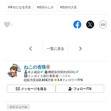
#幸せになる方法
#自分らしさ
#自分の人生
5
一覧に戻る
ねこの杏珠
本人確認
機密保持契約(NDA)
インボイス発行事業者
未登録
総販売実績
2,656
評価
4.9
フォロワー
776
メッセージを送る
フォロー
776
スケジュール