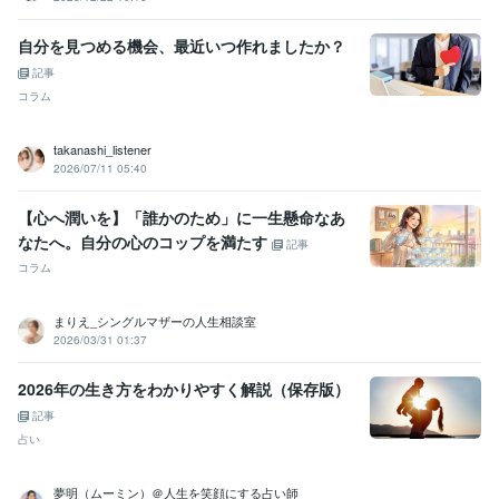
自分を見つめる機会、最近いつ作れましたか？
記事
コラム
takanashi_listener
2026/07/11 05:40
【心へ潤いを】「誰かのため」に一生懸命なあ
なたへ。自分の心のコップを満たす
記事
コラム
まりえ_シングルマザーの人生相談室
2026/03/31 01:37
2026年の生き方をわかりやすく解説（保存版）
記事
占い
夢明（ムーミン）＠人生を笑顔にする占い師