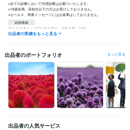
※全ての診断において代理診断はお断りいたします。

※18歳未満、高校生以下の方はお受けしておりません。

経験職種
クリエイター / コピーライター
経験年数 : 16年
出品者の実績をもっと見る
得意分野
ライティング・翻訳
記事作成
コピー・ネーミング
起業
ビジネス
経営
仕事
屋号
ビジネスネーム
人生
運勢
出品者のポートフォリオ
もっと見る
開運
出品者の人気サービス