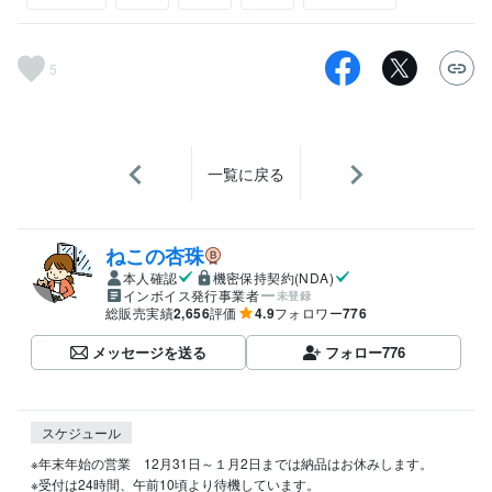
5
一覧に戻る
ねこの杏珠
本人確認
機密保持契約(NDA)
インボイス発行事業者
未登録
総販売実績
2,656
評価
4.9
フォロワー
776
メッセージを送る
フォロー
776
スケジュール
※年末年始の営業　12月31日～１月2日までは納品はお休みします。

※受付は24時間、午前10頃より待機しています。
