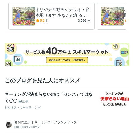
オリジナル動画シナリオ・台
オリ
本承ります あなたの創る動
届け
画に必要なシナリオや台本を
形に
5.0
(1)
3,000
円
4.9
提供します！
リン
このブログを見た人にオススメ
ネーミングが決まらないのは「センス」ではな
く〇〇
記事
ビジネス・マーケティング
名前の黒子｜ネーミング・ブランディング
2026/03/27 00:47