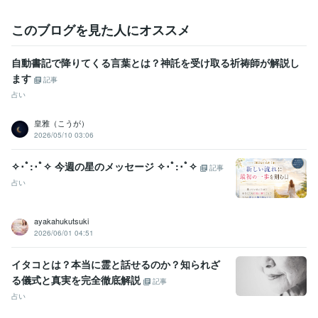
このブログを見た人にオススメ
自動書記で降りてくる言葉とは？神託を受け取る祈祷師が解説し
ます
記事
占い
皇雅（こうが）
2026/05/10 03:06
✧･ﾟ:･ﾟ✧ 今週の星のメッセージ ✧･ﾟ:･ﾟ✧
記事
占い
ayakahukutsuki
2026/06/01 04:51
イタコとは？本当に霊と話せるのか？知られざ
る儀式と真実を完全徹底解説
記事
占い