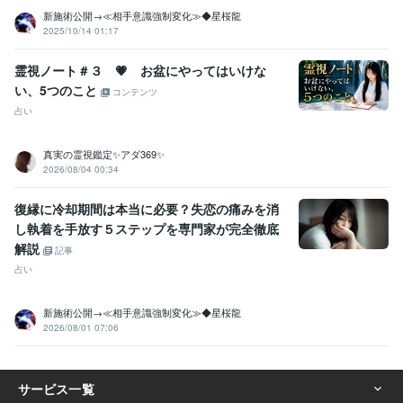
新施術公開→≪相手意識強制変化≫◆星桜龍
2025/10/14 01:17
霊視ノート＃３ 💗 お盆にやってはいけな
い、5つのこと
コンテンツ
占い
真実の霊視鑑定✨アダ369✨
2026/08/04 00:34
復縁に冷却期間は本当に必要？失恋の痛みを消
し執着を手放す５ステップを専門家が完全徹底
解説
記事
占い
新施術公開→≪相手意識強制変化≫◆星桜龍
2026/08/01 07:06