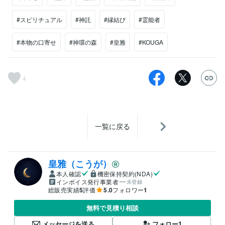
#スピリチュアル
#神託
#縁結び
#霊能者
#本物の口寄せ
#神環の森
#皇雅
#KOUGA
4
一覧に戻る
皇雅（こうが）
本人確認
機密保持契約(NDA)
インボイス発行事業者
未登録
総販売実績
5
評価
5.0
フォロワー
1
無料で見積り相談
メッセージを送る
フォロー
1