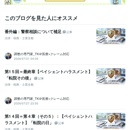
このブログを見た人にオススメ
番外編：警察相談について補足
記事
法律・税務・士業全般
調整の専門家_TK＠医療×クレーム対応
2026/07/31 04:05
第1５回＝最終章【ペイシェントハラスメント】
「転院その後」
記事
法律・税務・士業全般
調整の専門家_TK＠医療×クレーム対応
2026/07/27 23:50
第1４回＝第４章（その５）：【ペイシェントハ
ラスメント】「転院の日」
記事
法律・税務・士業全般