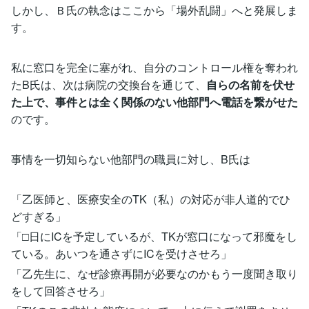
しかし、Ｂ氏の執念はここから「場外乱闘」へと発展しま
す。
私に窓口を完全に塞がれ、自分のコントロール権を奪われ
たB氏は、次は病院の交換台を通じて、
自らの名前を伏せ
た上で、事件とは全く関係のない他部門へ電話を繋がせた
のです。
事情を一切知らない他部門の職員に対し、B氏は
「乙医師と、医療安全のTK（私）の対応が非人道的でひ
どすぎる」
「□日にICを予定しているが、TKが窓口になって邪魔をし
ている。あいつを通さずにICを受けさせろ」
「乙先生に、なぜ診療再開が必要なのかもう一度聞き取り
をして回答させろ」