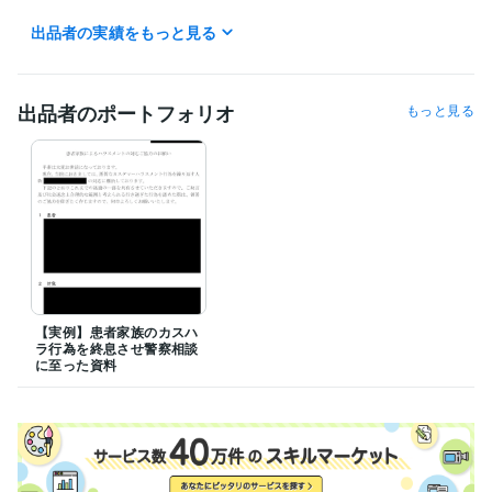
【納期の目安】

出品者の実績をもっと見る
テキスト形式での回答・代行となりますので、隙間時間を活用し、迅速
かつ丁寧な起案を心がけております。お急ぎの場合も、まずはメッセー
ジにてお気軽にご相談ください。
出品者のポートフォリオ
もっと見る
経験職種
管理 / コンプライアンス
経験年数 : 35年
医療・介護 / 病院・介護施設経営
経験年数 : 15年
ライフスタイル・その他 / 公務員
経験年数 : 17年
【実例】患者家族のカスハ
ラ行為を終息させ警察相談
に至った資料