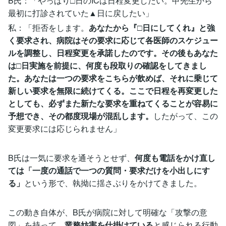
B氏：「やっぱり□日のICは日程変更したい。甲先生から
最初に打診されていた▲日に戻したい」
私：「拒否をします。
あなたから『□日にしてくれ』と強
く要求され、病院はその要求に応じて各医師のスケジュー
ルを調整し、日程変更を承諾したのです。その後もあなた
は□日実施を前提に、何度も段取りの確認をしてきまし
た。あなたは一つの要求をこちらが飲めば、それに乗じて
新しい要求を無限に続けてくる。ここで日程を再変更した
としても、必ずまた新たな要求を重ねてくることが容易に
予想でき、その都度現場が混乱します。
したがって、この
変更要求には応じられません」
B氏は一気に要求を通そうとせず、
何度も電話をかけ直し
ては「一度の通話で一つの質問・要求だけを小出しにす
る」
という形で、執拗に揺さぶりをかけてきました。
この動き自体が、B氏が病院に対して明確な「攻撃の意
図」を持って、
業務妨害を仕掛けている
と感じられる行動