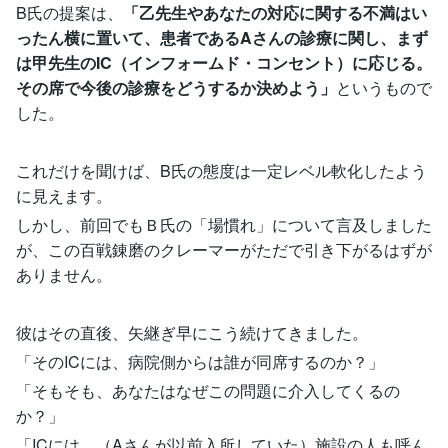
B氏の提案は、
「乙先生やあなたの対応に関する不満はい
ったん横に置いて、患者であるAさんの診療に関し、まず
は甲先生のIC（インフォームド・コンセント）に応じる。
その席で今後の診療をどうするか決めよう」
というもので
した。
これだけを聞けば、B氏の態度は一定レベル軟化したよう
に見えます。
しかし、前回でもＢ氏の「場慣れ」について言及しました
が、この百戦錬磨のクレーマーがただで引き下がるはずが
ありません。
彼はその直後、矢継ぎ早にこう続けてきました。
「そのICには、病院側からは誰が同席するのか？」
「そもそも、あなたはなぜこの問題に介入してくるの
か？」
「ICには、（Aさんが以前入所していた）施設の人も呼ん