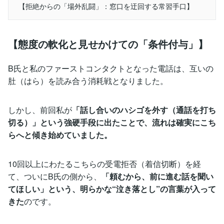
【拒絶からの「場外乱闘」：窓口を迂回する常習手口】
【態度の軟化と見せかけての「条件付与」】
B氏と私のファーストコンタクトとなった電話は、互いの
肚（はら）を読み合う消耗戦となりました。
しかし、前回私が
「話し合いのハシゴを外す（通話を打ち
切る）」という強硬手段に出たことで、流れは確実にこち
らへと傾き始めていました。
10回以上にわたるこちらの受電拒否（着信切断）を経
て、ついにB氏の側から、
「頼むから、前に進む話を聞い
てほしい」という、明らかな“泣き落とし”の言葉が入って
きた
のです。