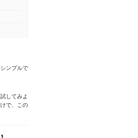
はシンプルで
を試してみよ
だけで、この
い】