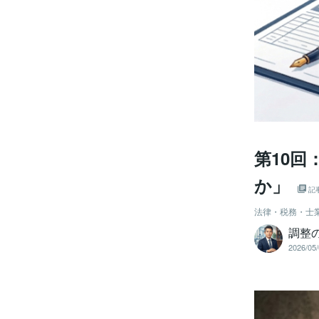
第10
か」
記
法律・税務・士
調整
2026/05/