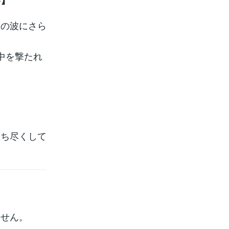
トの波にさら
中を撃たれ
立ち尽くして
ません。