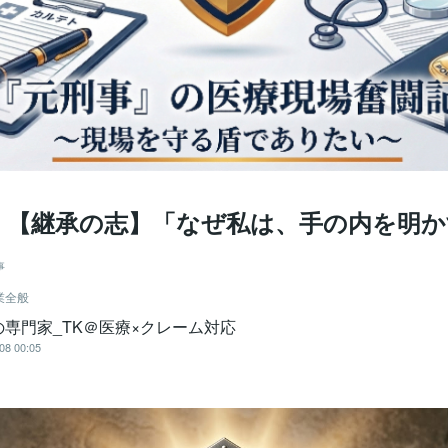
回：【継承の志】「なぜ私は、手の内を明
事
業全般
の専門家_TK＠医療×クレーム対応
08 00:05