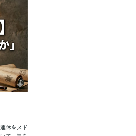
を連休をメド
ていて、気を