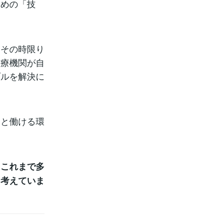
ための「技
、その時限り
医療機関が自
ブルを解決に
然と働ける環
、これまで多
と考えていま