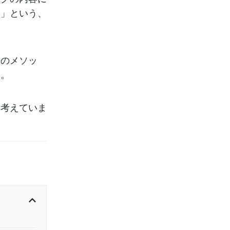
？」という、
決のメソッ
ん。
と考えていま