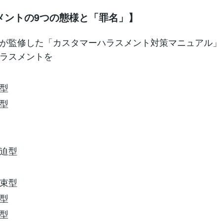
メントの9つの態様と「罪名」】
が監修した「カスタマーハラスメント対策マニュアル
ラスメントを
型
型
迫型
束型
型
型