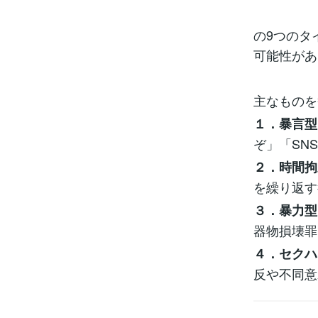
の9つのタ
可能性があ
主なものを
１．暴言型
ぞ」「SN
２．時間拘
を繰り返す
３．暴力
器物損壊罪
４．セクハ
反や不同意