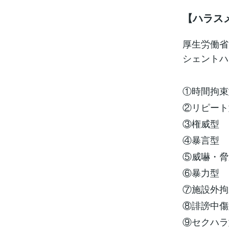
【ハラス
厚生労働省
シェントハ
①時間拘束
②リピート
③権威型
④暴言型
⑤威嚇・脅
⑥暴力型
⑦施設外拘
⑧誹謗中傷
⑨セクハラ