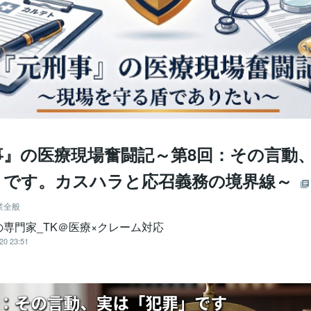
事』の医療現場奮闘記～第8回：その言動
」です。カスハラと応召義務の境界線～
業全般
の専門家_TK＠医療×クレーム対応
20 23:51