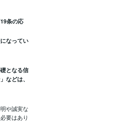
19条の応
壁になってい
基礎となる信
合」などは、
説明や誠実な
る必要はあり