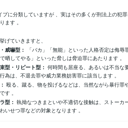
イプに分類していますが 、実はその多くが刑法上の犯
ります 。
挙げていきますと、
「バカ」「無能」といった人格否定は侮辱
・威嚇型：
Sで晒してやる」といった脅しは脅迫罪にあたります 。
何時間も居座る、あるいは不当な
束型・リピート型：
行為は、不退去罪や威力業務妨害罪に該当します 。
殴る、蹴る、物を投げるなどは、当然ながら暴行罪
型：
です 。
執拗なつきまといや不適切な接触は、ストーカ
ラ型：
わいせつ罪などの対象となります 。