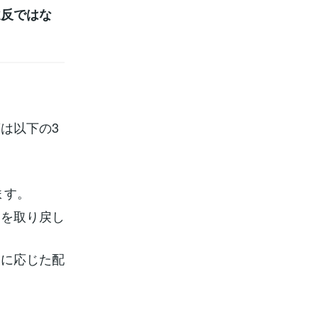
違反ではな
は以下の3
ます。
さを取り戻し
況に応じた配