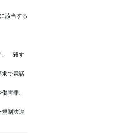
罪に該当する
罪、「殺す
要求で電話
や傷害罪、
ー規制法違