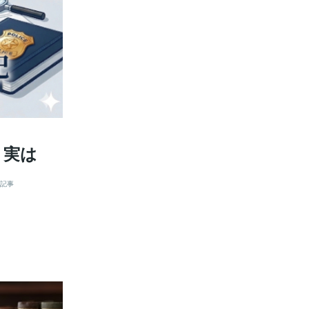
、実は
記事