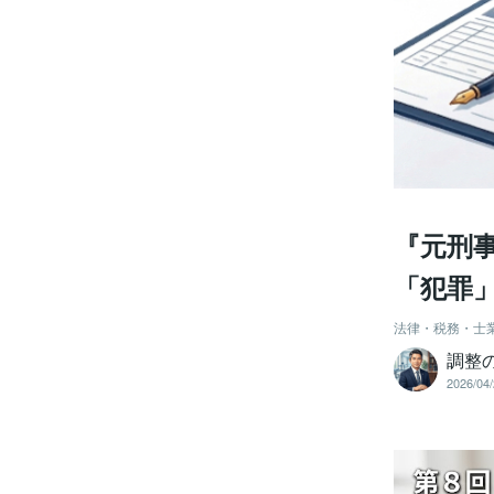
『元刑
「犯罪
法律・税務・士
調整
2026/04/