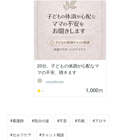
20分。子どもの体調が心配なマ
マの不安、聴きます
natsulifecare
1,000
-
円
#看護師
#気分の波
#不安
#不眠
#アロマ
#セルフケア
#チャット相談