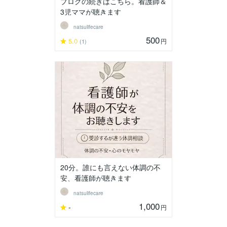
ブログの続きはこちら。看護師＆
3児ママが聴きます
natsulifecare
500
5.0
円
(1)
20分。誰にも言えない体調の不
安、看護師が聴きます
natsulifecare
1,000
-
円