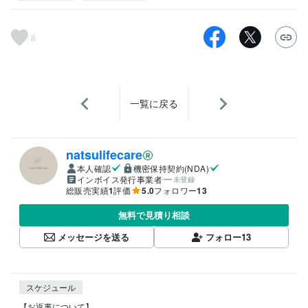
8
一覧に戻る
natsulifecare
本人確認
機密保持契約(NDA)
インボイス発行事業者
未登録
総販売実績
1
評価
5.0
フォロワー
13
無料で見積り相談
メッセージを送る
フォロー
13
スケジュール
【お返事について】
