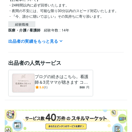
・24時間以内に必ず回答いたします。

・夜間の不安には、可能な限り30分以内のスピード対応いたします。

・『今、誰かに聴いてほしい』その気持ちに寄り添います。
経験職種
医療・介護 / 看護師
経験年数 : 14年
出品者の実績をもっと見る
資格・検定
看護師
取得年 : 2011年
メンタル心理カウンセラー
取得年 : 2016年
上級心理カウンセラー
取得年 : 2016年
出品者の人気サービス
リフレクソロジスト
取得年 : 2024年
ブログの続きはこちら。看護
師＆3児ママが聴きます コラ
ムの感想や日々のモヤモヤ、
5.0
(1)
500
円
まとまらないままで大丈夫。