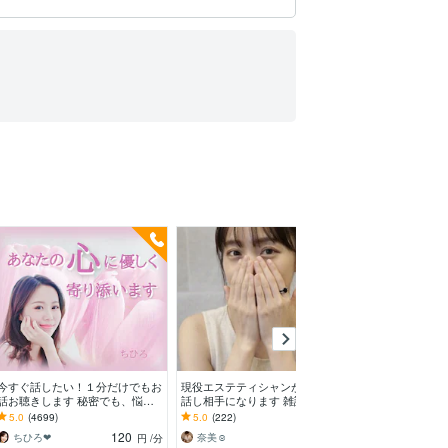
今すぐ話したい！１分だけでもお
現役エステティシャンが優しくお
もしもしセラピス
話お聴きします 秘密でも、悩み
話し相手になります 雑談・悩
んが心をほぐし
でも、甘えたいな～でも何でもO
み・恋愛相談・秘密・愚痴？話し
ーラ全開❤︎お悩
5.0
(4699)
5.0
(222)
5.0
(572)
Kです♪
て解放されてね°˖✧
話し苦手さん大
120
100
ちひろ❤
奈美☺︎
円
/分
円
/分