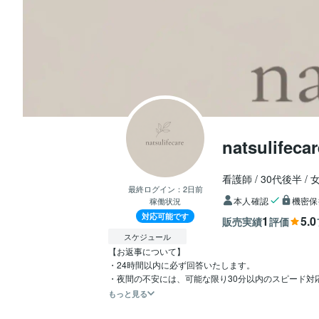
natsulifecar
看護師
30代後半
最終ログイン：
2日前
本人確認
機密保
稼働状況
対応可能です
1
5.0
販売実績
評価
スケジュール
【お返事について】

・24時間以内に必ず回答いたします。

・夜間の不安には、可能な限り30分以内のスピード対
もっと見る