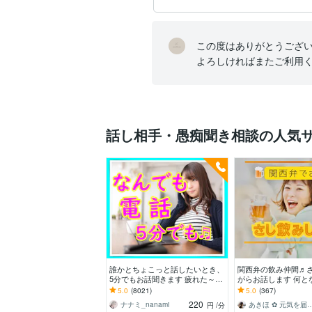
この度はありがとうござい
よろしければまたご利用
話し相手・愚痴聞き相談の人気
誰かとちょこっと話したいとき、
関西弁の飲み仲間♬
5分でもお話聞きます 疲れた～、
がらお話します 何と
でもカウンセリングじゃない、な
い✨酔った時のいい気
5.0
(8021)
5.0
(367)
んとなく雑談聞いて～
お話しましょう
220
ナナミ_nanami
あきほ ✿ 元気を届け
円
/分