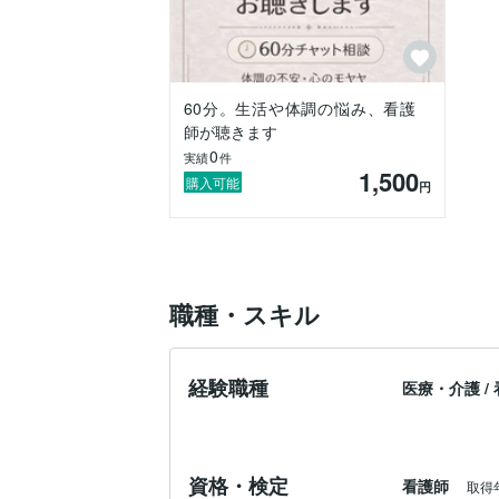
60分。生活や体調の悩み、看護
師が聴きます
0
実績
件
1,500
購入可能
円
職種・スキル
経験職種
医療・介護
/
資格・検定
看護師
取得