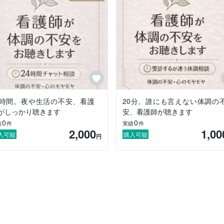
を必要に応じてお伝えします。

ど健康に関する資格も複数所持しています。

心配

4時間。夜や生活の不安、看護
20分。誰にも言えない体調の
がしっかり聴きます
安、看護師が聴きます
0
0
績
件
実績
件
識を持つ人に聴いてほしい

2,000
1,00
入可能
購入可能
円
なれば嬉しいです。
