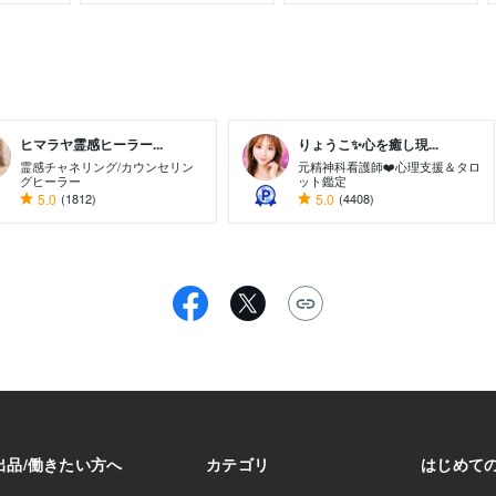
ヒマラヤ霊感ヒーラー...
りょうこ✨心を癒し現...
霊感チャネリング/カウンセリン
元精神科看護師❤️心理支援＆タロ
グヒーラー
ット鑑定
5.0
(1812)
5.0
(4408)