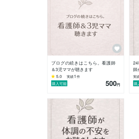
・看護師の視点で寄り添います

診断は行いませんが、心身を整えるヒント
・多角的なケアの知識

アロマや心理カウンセリング、発酵食品な
【こんな時にご利用ください】

・病院へ行くほどではないけれど、体調が
ブログの続きはこちら。看護師
2
・夜、不安で眠れなくなってしまった

＆3児ママが聴きます
師
1
5.0
実績
件
実
・子育ての不安を、同じママであり専門知
500
購入可能
購
円
少しでも心が軽くなり、

「また明日から頑張ろう」と思える時間に