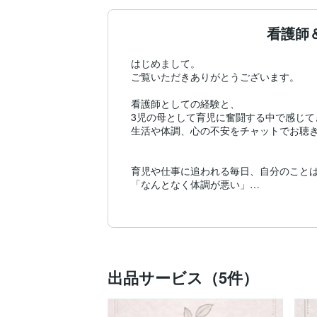
看護師
はじめまして。

ご覧いただきありがとうございます。

看護師としての経験と、

3児の母として育児に奮闘する中で感じて
生活や体調、心の不安をチャットでお聴き
育児や仕事に追われる毎日、自分のことは
「なんとなく体調が悪い」

「言葉にできないモヤモヤがある」

そんな時、誰かに頼ることは決して甘えで
【大切にしていること】

出品サービス（5件）
・否定せず、そのままのあなたを受け止め
正解を押しつけたり、無理に励ましたりす