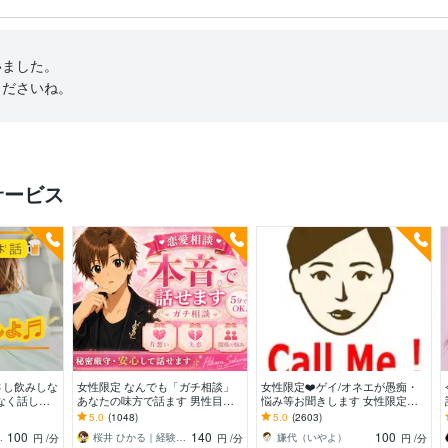
ました。

くださいね。
サービス
さし飲みしな
女性限定 なんでも「ガチ相談」
女性限定❤️ゲイ/オネエが愚痴・
なく話した
あなたの味方で話ます 男性目線
悩み等お聞きします 女性限定！
分のまま⭐︎
で、あなたの恋の“答え”を言葉に
ゲイ/オネエが恋愛/人間関係など
5.0
(1048)
5.0
(2603)
します。
何でも聞くわよ！
100
140
100
る関西女子✨
桜井 ひかる｜経験豊富の恋愛相談室
嫌代（いやよ）
円
/分
円
/分
円
/分