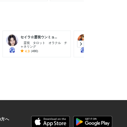
セイラ☆霊視ウンミョ...
しのきお✨HubSp...
霊視 タロット オラクル チ
看護師
ャネリング
4.9
(490)
5.0
(174)