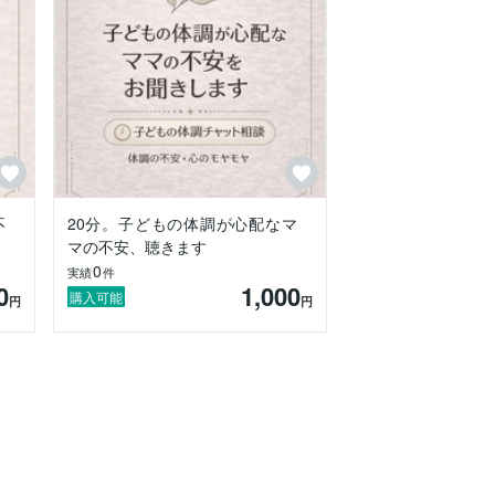
不
20分。子どもの体調が心配なマ
マの不安、聴きます
0
実績
件
0
1,000
購入可能
円
円