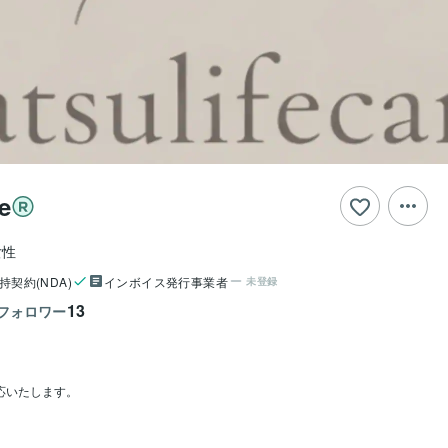
e
女性
持契約(NDA)
インボイス発行事業者
未登録
13
フォロワー
応いたします。