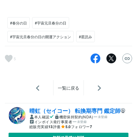
#春分の日
#宇宙元旦春分の日
#宇宙元旦春分の日の開運アクション
#星読み
5
一覧に戻る
晴虹（セイコー） 転換期専門 鑑定師
本人確認
機密保持契約(NDA)
未登録
インボイス発行事業者
未登録
総販売実績
13
評価
5.0
フォロワー
7