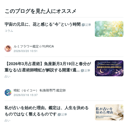
このブログを見た人にオススメ
宇宙の元旦に、花と感じる“今”という時間
記事
コラム
ルミフラワー鑑定☆YURICA
2026/03/20 10:51
【2026年3月占星術】魚座新月3月19日と春分が
重なる!占星術師晴虹が解説する開運1週...
記事
占い
晴虹（セイコー） 転換期専門 鑑定師
2026/03/16 15:37
私が占いを始めた理由。鑑定は、人生を決める
ものではなく整えるものです
記事
占い