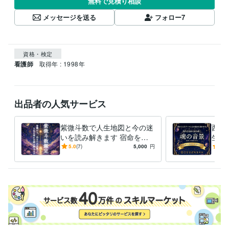
無料で見積り相談
メッセージを送る
フォロー
7
資格・検定
看護師
取得年 : 1998年
出品者の人気サービス
紫微斗数で人生地図と今の迷
西洋
いを読み解きます 宿命を知
生テ
り、今必要な一歩を見つけま
音景
5.0
(7)
5,000
円
5.0
す
を言