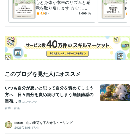
心と身体が本来のリズムと感
音声
覚を取り戻します ☆少し気
体を
持ちが落ち着いているけれど
吐く
5.0
(1)
1,000
円
5.0
まだ不安が残って心配な日々
きな
フケ
このブログを見た人にオススメ
いつも自分が悪いと思って自分を責めてしまう
方へ 日々自分を責め続けてしまう無価値感の
重荷...
コンテンツ
音声・音楽
soran 心の重荷を下ろせるヒーリング
2026/08/08 17:41