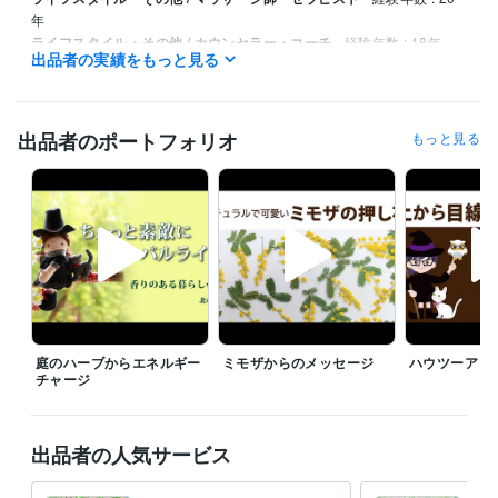
年
ライフスタイル・その他 / カウンセラー・コーチ
経験年数 : 18年
出品者の実績をもっと見る
資格・検定
アロマセラピスト
取得年 : 2006年
アロマテラピーアドバイザー
取得年 : 2005年
出品者のポートフォリオ
もっと見る
心理カウンセラー ベーシック
取得年 : 2009年
ビジネス・クリエイティブツール
Adobe Premiere Pro:5年
Adobe Illustrator:20年
得意分野
悩み相談・カウンセリング
心と身体を緩めるセルフコントロールの
仕方
庭のハーブからエネルギー
ミモザからのメッセージ
ハウツーアロ
チャージ
出品者の人気サービス