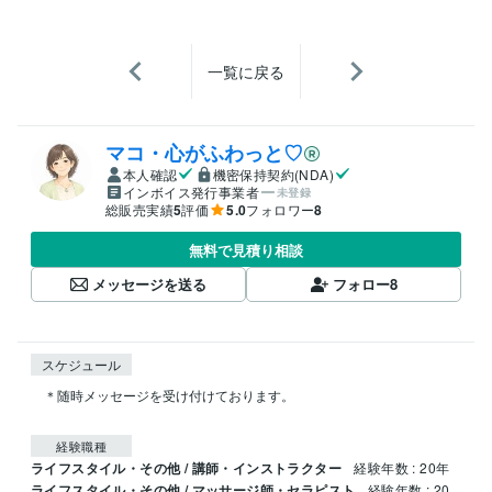
一覧に戻る
マコ・心がふわっと♡
本人確認
機密保持契約(NDA)
インボイス発行事業者
未登録
総販売実績
5
評価
5.0
フォロワー
8
無料で見積り相談
メッセージを送る
フォロー
8
スケジュール
　＊随時メッセージを受け付けております。

経験職種
ライフスタイル・その他 / 講師・インストラクター
経験年数 : 20年
ライフスタイル・その他 / マッサージ師・セラピスト
経験年数 : 20