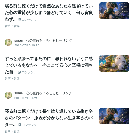
寝る前に聴くだけで自然なあなたを遠ざけてい
た心の重荷が少しずつほどけていく 何も背負
わず...
コンテンツ
音声・音楽
soran 心の重荷を下ろせるヒーリング
2026/07/25 16:28
ずっと頑張ってきたのに、報われないように感
じているあなたへ 今ここで安心と至福に満ち
た自...
コンテンツ
音声・音楽
soran 心の重荷を下ろせるヒーリング
2026/07/20 17:16
寝る前に聴くだけで長年繰り返している生き辛
さのパターン、原因が分からない生き辛さのパ
ター...
コンテンツ
音声・音楽