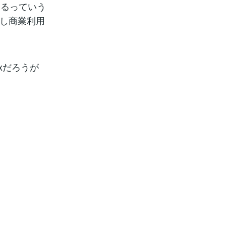
あるっていう
いし商業利用
xだろうが