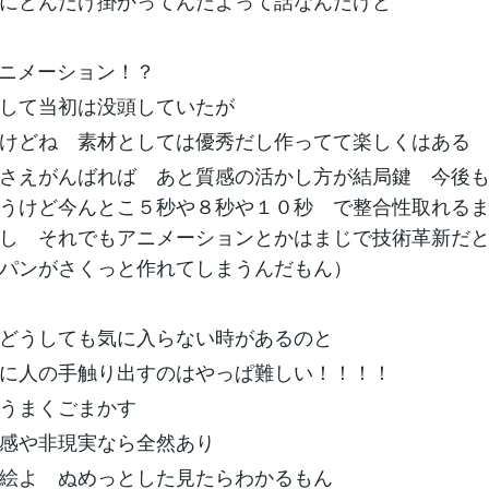
にどんだけ掛かってんだよって話なんだけど
アニメーション！？
して当初は没頭していたが
けどね 素材としては優秀だし作ってて楽しくはある
さえがんばれば あと質感の活かし方が結局鍵 今後
うけど今んとこ５秒や８秒や１０秒 で整合性取れる
し それでもアニメーションとかはまじで技術革新だ
パンがさくっと作れてしまうんだもん）
どうしても気に入らない時があるのと
に人の手触り出すのはやっぱ難しい！！！！
でうまくごまかす
感や非現実なら全然あり
メ絵よ ぬめっとした見たらわかるもん