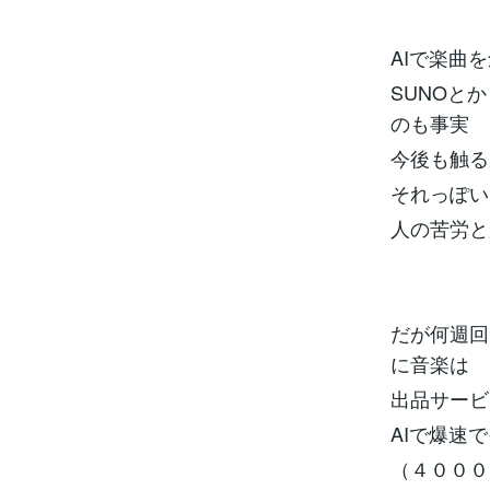
AIで楽曲
SUNOと
のも事実
今後も触る
それっぽい
人の苦労と
だが何週回
に音楽は
出品サービ
AIで爆速
（４０００