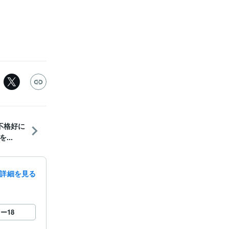
不格好に
...
詳細を見る
ロー
18