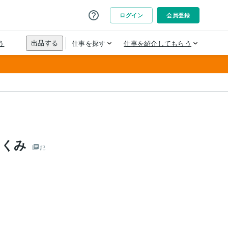
りくみ
記