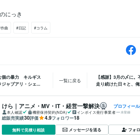
のにっき
#作曲
#日記
#コラム
な個の暴力 キルギス
【感謝】3月の〆に。
一覧に戻る
ジャブアリ・シェ...
走り続けた日々と、俺を
けら｜アニメ・MV・IT・経営一撃解決
プロフィール
本人確認
機密保持契約(NDA)
インボイス発行事業者
未登録
30
4.9
18
総販売実績
評価
フォロワー
メッセージを送る
フォ
無料で見積り相談