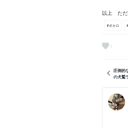
以上 ただ
#ボカロ
3
圧倒的
の犬鷲ラ