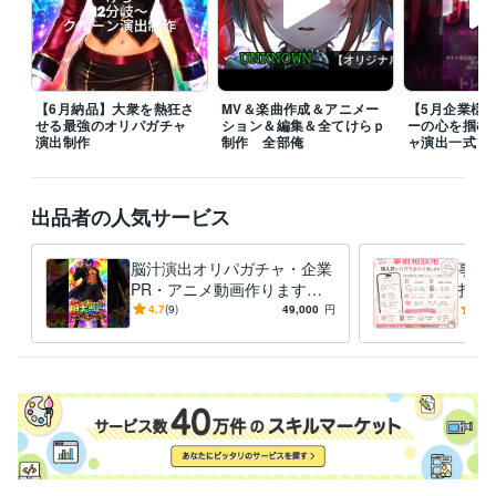
Google Apps Script:5年
HTML:4年
Java:3年
JavaScript:3年
Python:5年
VBA:3年
Next.js:1年
Node.js:1年
Nuxt.js:2年
Linux:5年
shell:5年
Docker:3年
Ubuntu:4年
PostgreSQL:2年
Git:5年
GitLab:3年
GitHub:4年
TypeScript:4年
Windows Server:1年
MySQL:1年
【6月納品】大衆を熱狂さ
MV＆楽曲作成＆アニメー
【5月企業様
ビジネス・クリエイティブツール
せる最強のオリパガチャ
ション＆編集＆全てけらｐ
ーの心を掴む
BASE:4年
Shopify:2年
Google スプレッドシート:4年
演出制作
制作 全部俺
ャ演出一式
Google ドキュメント:3年
Numbers:1年
Pages:1年
CapCut:3年
Live2D:1年
Excel:12年
Google Analytics:10年
Adobe Firefly:2年
Figma:2年
Framer:1年
Cakewalk:3年
Google スライド:3年
出品者の人気サービス
STUDIO:2年
iZotope RX:2年
Melodyne:2年
Adobe After Effects:1年
Blender:1年
脳汁演出オリパガチャ・企業
事前
得意分野
PR・アニメ動画作ります
打ち
IT相談・システム開発
GAS×スプシ×WebApp　制作
エージェント
【納品実績多数】企業・店舗
ち合
4.7
(9)
49,000
円
5.0
構築GAS,N8N,Dify
アプリ構築
企業店舗様向け完全オーダメイドツ
PRからオリパガチャ演出ま
希望
ール設計
専門用語なし　丸投げオーダメイド
業務設計図作成
で制作
自動化
プログラミング
開発
運用
セキュリティ
形骸化しないモノづく
GAS
業務DX
動画編集・映像制作
オリジナル楽曲制作【納品実績5件】
売れる生
き残る皆に愛されるお店の作り方！
素材なしでもOK、高純度な企業
PR動画
歌ってみたMIX【直近納品実績7件】
フルアニメーションM
V,PV作成
オリパガチャ、ガチャ演出設計～映像制作
経営戦略
起業
ビジネス
コーチング
事業再生
人材育成