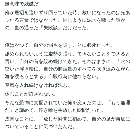
無意味で残酷だ。
俺が底辺を這いずり回っていた時、救いになったのは光あ
ふれる言葉ではなかった。同じように泥水を啜った誰か
の、血の通った「失敗談」だけだった。
俺はかつて、自分の弱さを隠すことに必死だった。
舐められないように虚勢を張り、できないことをできると
言い、自分の首を絞め続けてきた。それはまさに、「穴の
空いた浮き輪に、自分の肺活量のすべてを吹き込みながら
海を渡ろうとする」自殺行為に他ならない。
空気を入れ続けなければ沈む。
休むことが許されない。
そんな恐怖に支配されていた俺を変えたのは、「もう無理
だ」と諦めて、浮き輪を手放した瞬間だった。
皮肉なことに、手放した瞬間に初めて、自分の足が海底に
ついていることに気づいたんだ。