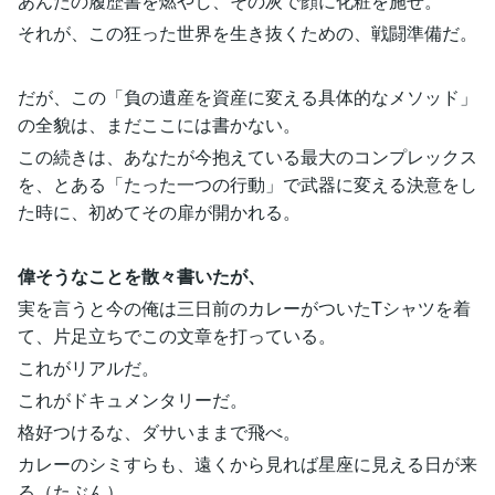
あんたの履歴書を燃やし、その灰で顔に化粧を施せ。
それが、この狂った世界を生き抜くための、戦闘準備だ。
だが、この「負の遺産を資産に変える具体的なメソッド」
の全貌は、まだここには書かない。
この続きは、あなたが今抱えている最大のコンプレックス
を、とある「たった一つの行動」で武器に変える決意をし
た時に、初めてその扉が開かれる。
偉そうなことを散々書いたが、
実を言うと今の俺は三日前のカレーがついたTシャツを着
て、片足立ちでこの文章を打っている。
これがリアルだ。
これがドキュメンタリーだ。
格好つけるな、ダサいままで飛べ。
カレーのシミすらも、遠くから見れば星座に見える日が来
る（たぶん）。