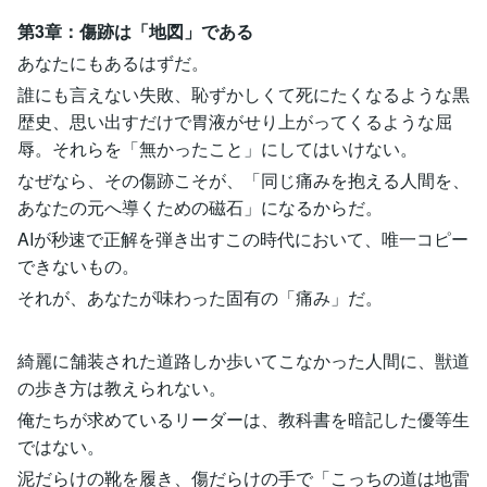
第3章：傷跡は「地図」である
あなたにもあるはずだ。
誰にも言えない失敗、恥ずかしくて死にたくなるような黒
歴史、思い出すだけで胃液がせり上がってくるような屈
辱。それらを「無かったこと」にしてはいけない。
なぜなら、その傷跡こそが、「同じ痛みを抱える人間を、
あなたの元へ導くための磁石」になるからだ。
AIが秒速で正解を弾き出すこの時代において、唯一コピー
できないもの。
それが、あなたが味わった固有の「痛み」だ。
綺麗に舗装された道路しか歩いてこなかった人間に、獣道
の歩き方は教えられない。
俺たちが求めているリーダーは、教科書を暗記した優等生
ではない。
泥だらけの靴を履き、傷だらけの手で「こっちの道は地雷