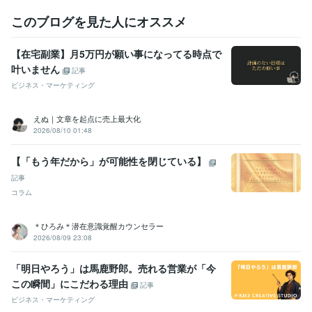
肯定感を上げる組織作
作曲
MIX
動画編集
このブログを見た人にオススメ
語学力
英語
ビジネスレベル
【在宅副業】月5万円が願い事になってる時点で
叶いません
記事
ビジネス・マーケティング
えぬ｜文章を起点に売上最大化
2026/08/10 01:48
【「もう年だから」が可能性を閉じている】
記事
コラム
＊ひろみ＊潜在意識覚醒カウンセラー
2026/08/09 23:08
「明日やろう」は馬鹿野郎。売れる営業が「今
この瞬間」にこだわる理由
記事
ビジネス・マーケティング