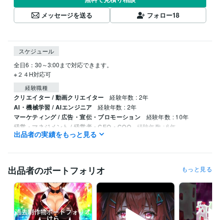
メッセージを送る
フォロー
18
スケジュール
全日6：30～3:00まで対応できます。

※２４H対応可
経験職種
クリエイター / 動画クリエイター
経験年数 : 2年
AI・機械学習 / AIエンジニア
経験年数 : 2年
マーケティング / 広告・宣伝・プロモーション
経験年数 : 10年
経営・マネジメント / 経営者・CEO・COO
経験年数 : 6年
出品者の実績をもっと見る
人事 / 制度企画・組織開発
経験年数 : 4年
受賞歴
ココナラプラチナランク達成（開始1か月）
ココナラプラチナランク
出品者のポートフォリオ
もっと見る
（2か月目～）
ココナラプラチナランク（3か月目～）
ココナラプラ
チナランク（4か月目～）
 ココナラプラチナランク（5 か月目～）
ココナラプラチナランク（６か月目～）
プロクラウドワーカー認定
プログラミング言語・フレームワーク