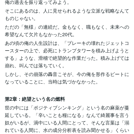
俺の過去を振り返ってみよう。
そこにあるのは、人に見せられるような立派な戦略なんて
ものじゃない。
ただの「無様」の連続だ。金もなく、職もなく、未来への
希望なんて欠片もなかった20代。
あの頃の俺の人生設計は、「ブレーキの壊れたジェットコ
ースターの上で、必死にトランプタワーを積み上げようと
する」ような、滑稽で絶望的な作業だった。積み上げては
崩れ、叫んでは落ちていく。
しかし、その崩落の轟音こそが、今の俺を形作るビートに
なっていることに、当時は気づかなかった。
第2章：絶望という名の燃料
世の中には「ポジティブシンキング」という名の麻薬が蔓
延している。「辛いことも糧になる」なんて綺麗事を言う
奴がいるが、渦中にいる人間にとって、そんな言葉は「溺
れている人間に、水の成分分析表を読み聞かせる」くらい