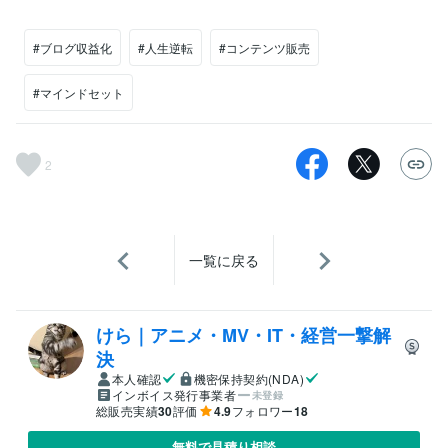
#ブログ収益化
#人生逆転
#コンテンツ販売
#マインドセット
2
一覧に戻る
けら｜アニメ・MV・IT・経営一撃解
決
本人確認
機密保持契約(NDA)
インボイス発行事業者
未登録
総販売実績
30
評価
4.9
フォロワー
18
無料で見積り相談