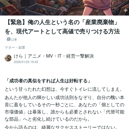
【緊急】俺の人生という名の「産業廃棄物」
を、現代アートとして高値で売りつける方法
記事
マネー・副業
けら｜アニメ・MV・IT・経営一撃解決
2026/01/23 19:42
「成功者の真似をすれば人生は好転する」
という甘ったれた幻想は、今すぐトイレに流してしまえ。
あんたが他人の輝かしい成功法則をなぞり、自分の醜い本
音に蓋をしているその一秒ごとに、あなたの「個としての
市場価値」は暴落し、誰からも必要とされない「代替可能
な部品」へと劣化し続けているのだから。
今から語るのは、綺麗なサクセスストーリーではない。