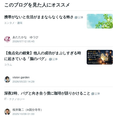
このブログを見た人にオススメ
携帯がないと生活がままならなくなる怖さ
記事
エンタメ・趣味
あたたかな ゆうひ
2026/07/12 05:45
【焦点化の錯覚】他人の成功がまぶしすぎる時
に起きている「脳のバグ」
記事
コラム
vision garden
2026/05/23 14:29
深夜2時、バグと向き合う僕に珈琲が語りかけること
記事
IT・テクノロジー
桜井隆二（in国分寺市）
2025/10/09 01:00