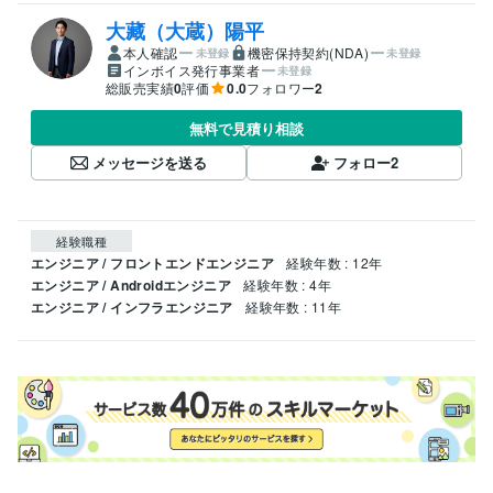
大藏（大蔵）陽平
本人確認
機密保持契約(NDA)
未登録
未登録
インボイス発行事業者
未登録
総販売実績
0
評価
0.0
フォロワー
2
無料で見積り相談
メッセージを送る
フォロー
2
経験職種
エンジニア / フロントエンドエンジニア
経験年数 : 12年
エンジニア / Androidエンジニア
経験年数 : 4年
エンジニア / インフラエンジニア
経験年数 : 11年