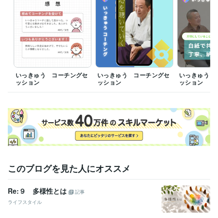
資格・検定
普通自動車第一種運転免許
取得年 : 1994年
メンタル心理カウンセラー
取得年 : 2023年
得意分野
学習指導・資格・キャリア相談
コーチングセッションします。
コーチング
カウンセリング
傾聴
セッション
瞑想講師
いっきゅう コーチングセ
いっきゅう コーチングセ
いっきゅう 
コミュニケーション
対話講師
ッション
ッション
ッション
学歴
大阪市立大学
1995年3月 ~ 2000年2月
このブログを見た人にオススメ
Re:９ 多様性とは
記事
ライフスタイル