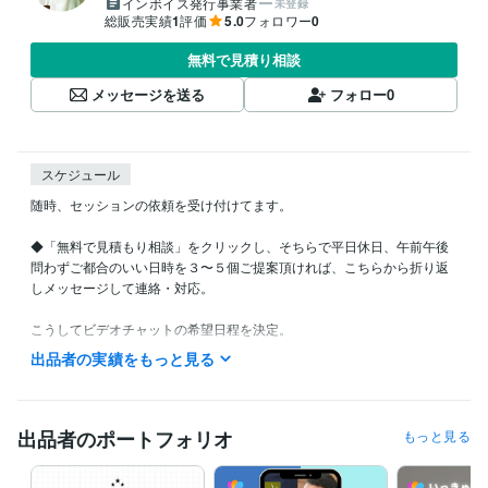
インボイス発行事業者
未登録
総販売実績
1
評価
5.0
フォロワー
0
無料で見積り相談
メッセージを送る
フォロー
0
スケジュール
随時、セッションの依頼を受け付けてます。

◆「無料で見積もり相談」をクリックし、そちらで平日休日、午前午後
問わずご都合のいい日時を３〜５個ご提案頂ければ、こちらから折り返
しメッセージして連絡・対応。

こうしてビデオチャットの希望日程を決定。

出品者の実績をもっと見る
◆日程が決まれば、指定の時間を購入。

　当日、ビデオチャット開始ボタンを押すとzoomが立ち上がりますので
入室してください。
出品者のポートフォリオ
もっと見る
経験職種
ライフスタイル・その他 / 講師・インストラクター
経験年数 : 20年
ライフスタイル・その他 / カウンセラー・コーチ
経験年数 : 5年