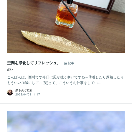
空間を浄化してリフレッシュ。
記事
占い
こんばんは、西村です今日は風が強く寒いですね～薄着したり厚着したり
もういい加減にして～(笑)さて、こういうお仕事をしてい...
愛卜占✡西村
2023/04/08 11:17