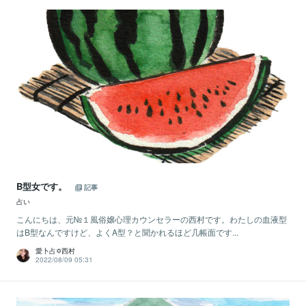
B型女です。
記事
占い
こんにちは、元№１風俗嬢心理カウンセラーの西村です。わたしの血液型
はB型なんですけど、よくA型？と聞かれるほど几帳面です...
愛卜占✡西村
2022/08/09 05:31