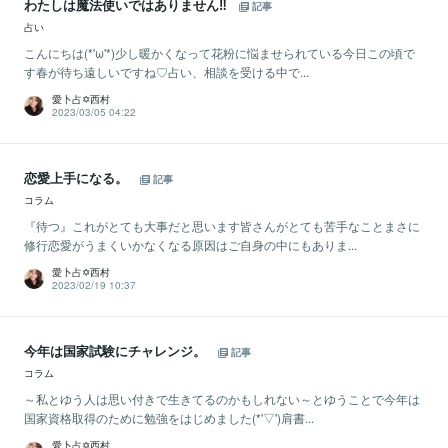
わたしは魔法使いではありません‼
記事
占い
こんにちは(*'ω'*)少し暖かくなって花粉に悩ませられている今日この頃で
す春が待ち遠しいですね♡占い、相談を受ける中で...
愛卜占✡西村
2023/03/05 04:22
恋愛上手になる。
記事
コラム
『待つ』これがとても大事だと思います皆さんがとても苦手なことまさに
修行恋愛がうまくいかなくなる原因はご自身の中にもありま...
愛卜占✡西村
2023/02/19 10:37
今年は国家試験にチャレンジ。
記事
コラム
～私とゆう人は思い付きで生きてるのかもしれない～とゆうことで今年は
国家資格取得のために勉強をはじめました(*'▽')肩書...
愛卜占✡西村