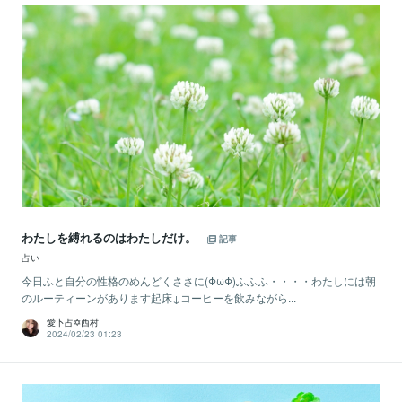
わたしを縛れるのはわたしだけ。
記事
占い
今日ふと自分の性格のめんどくささに(ΦωΦ)ふふふ・・・・わたしには朝
のルーティーンがあります起床↓コーヒーを飲みながら...
愛卜占✡西村
2024/02/23 01:23