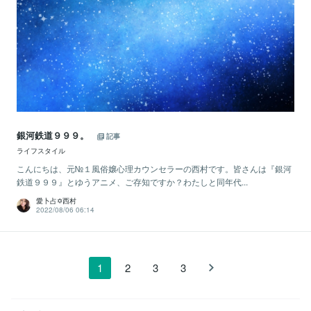
銀河鉄道９９９。
記事
ライフスタイル
こんにちは、元№１風俗嬢心理カウンセラーの西村です。皆さんは『銀河
鉄道９９９』とゆうアニメ、ご存知ですか？わたしと同年代...
愛卜占✡西村
2022/08/06 06:14
1
2
3
3