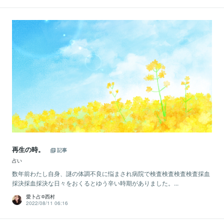
再生の時。
記事
占い
数年前わたし自身、謎の体調不良に悩まされ病院で検査検査検査検査採血
採決採血採決な日々をおくるとゆう辛い時期がありました。...
愛卜占✡西村
2022/08/11 06:16