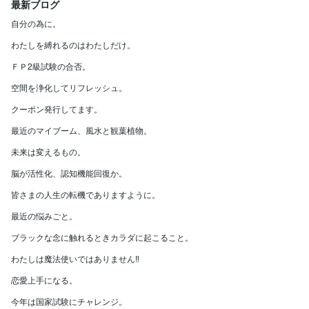
最新ブログ
自分の為に。
わたしを縛れるのはわたしだけ。
ＦＰ2級試験の合否。
空間を浄化してリフレッシュ。
クーポン発行してます。
最近のマイブーム、風水と観葉植物。
未来は変えるもの。
脳が活性化、認知機能回復か。
皆さまの人生の転機でありますように。
最近の悩みごと。
ブラックな念に触れるときカラダに起こること。
わたしは魔法使いではありません‼
恋愛上手になる。
今年は国家試験にチャレンジ。