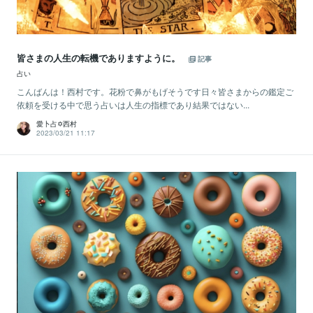
皆さまの人生の転機でありますように。
記事
占い
こんばんは！西村です。花粉で鼻がもげそうです日々皆さまからの鑑定ご
依頼を受ける中で思う占いは人生の指標であり結果ではない...
愛卜占✡西村
2023/03/21 11:17