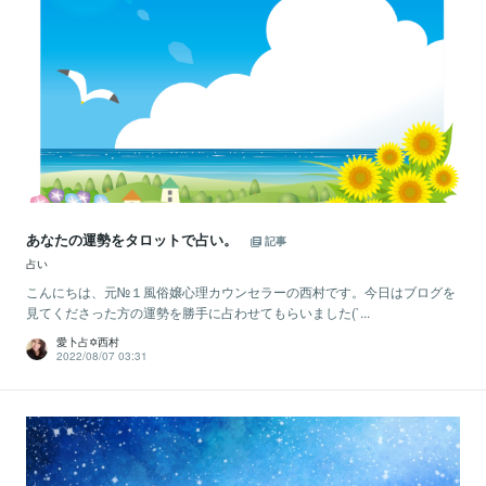
あなたの運勢をタロットで占い。
記事
占い
こんにちは、元№１風俗嬢心理カウンセラーの西村です。今日はブログを
見てくださった方の運勢を勝手に占わせてもらいました(`...
愛卜占✡西村
2022/08/07 03:31