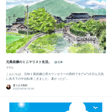
元風俗嬢のミニマリスト生活。
記事
コラム
こんにちは、元№１風俗嬢心理カウンセラーの西村です(*'ω'*)今日も元気
に炎天下の中自転車こぎました。暑かった(;''...
愛卜占✡西村
2022/08/08 05:08