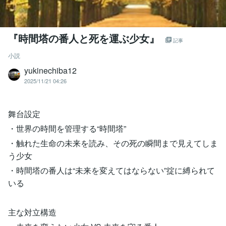
『時間塔の番人と死を運ぶ少女』
記事
小説
yukinechiba12
2025/11/21 04:26
舞台設定
・世界の時間を管理する“時間塔”
・触れた生命の未来を読み、その死の瞬間まで見えてしま
う少女
・時間塔の番人は“未来を変えてはならない”掟に縛られて
いる
主な対立構造