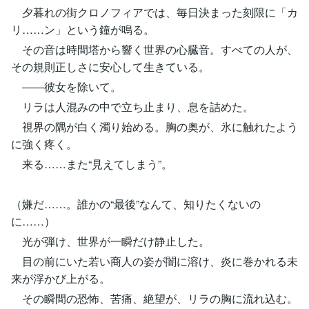
夕暮れの街クロノフィアでは、毎日決まった刻限に「カ
リ……ン」という鐘が鳴る。
その音は時間塔から響く世界の心臓音。すべての人が、
その規則正しさに安心して生きている。
――彼女を除いて。
リラは人混みの中で立ち止まり、息を詰めた。
視界の隅が白く濁り始める。胸の奥が、氷に触れたよう
に強く疼く。
来る……また“見えてしまう”。
（嫌だ……。誰かの“最後”なんて、知りたくないの
に……）
光が弾け、世界が一瞬だけ静止した。
目の前にいた若い商人の姿が闇に溶け、炎に巻かれる未
来が浮かび上がる。
その瞬間の恐怖、苦痛、絶望が、リラの胸に流れ込む。