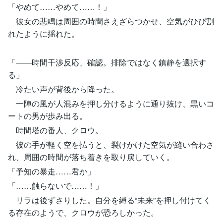
「やめて……やめて……！」
彼女の悲鳴は周囲の時間さえざらつかせ、空気がひび割
れたように揺れた。
「――時間干渉反応、確認。排除ではなく鎮静を選択す
る」
冷たい声が背後から降った。
一陣の風が人混みを押し分けるように通り抜け、黒いコ
ートの男が歩み出る。
時間塔の番人、クロウ。
彼の手が軽く空を払うと、裂けかけた空気が縫い合わさ
れ、周囲の時間が落ち着きを取り戻していく。
「予知の暴走……君か」
「……触らないで……！」
リラは後ずさりした。自分を縛る“未来”を押し付けてく
る存在のようで、クロウが恐ろしかった。