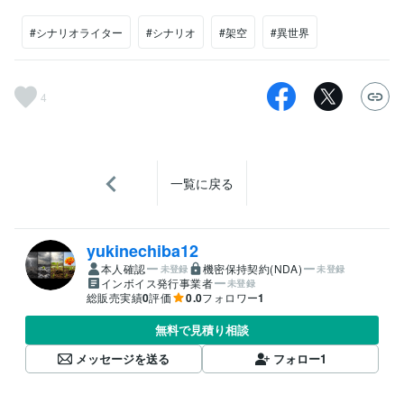
#シナリオライター
#シナリオ
#架空
#異世界
4
一覧に戻る
yukinechiba12
本人確認
機密保持契約(NDA)
未登録
未登録
インボイス発行事業者
未登録
総販売実績
0
評価
0.0
フォロワー
1
無料で見積り相談
メッセージを送る
フォロー
1