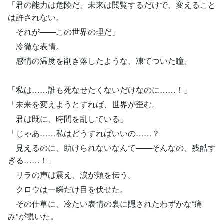
「君の能力は危険だ。未来は閲覧するだけで、変えること
は許されない。
それが――この世界の理だ」
冷徹な表情。
感情の温度を削ぎ落したような、凍てついた瞳。
「私は……誰も死なせたくないだけなのに……！」
「未来を変えようとすれば、世界が歪む。
君は既に、時間を乱している」
「じゃあ……私はどうすればいいの……？
見えるのに、助けられないなんて――そんなの、残酷す
ぎる……！」
リラの声は震え、涙が頬を伝う。
クロウは一瞬だけ目を伏せた。
その仕草に、冷たい表情の裏に隠されたわずかな“痛
み”が覗いた。