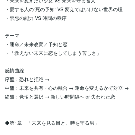
・未来を変えたい少女 VS 未来を守る番人
・愛する人の“死の予知” VS 変えてはいけない世界の理
・禁忌の能力 VS 時間の秩序
テーマ
・運命／未来改変／予知と恋
・「救えない未来に恋をしてしまう苦しさ」
感情曲線
序盤：恐れと拒絶 →
中盤：未来を共有・心の融合 → 運命を変えるかで対立 →
終盤：覚悟と選択 → 新しい時間線へ or 失われた恋
◆第1章 「未来を見る目と、時を守る男」