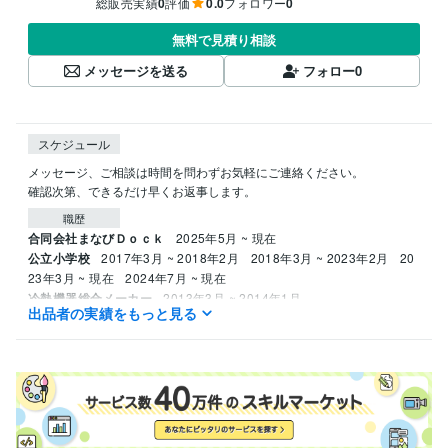
総販売実績
0
評価
0.0
フォロワー
0
無料で見積り相談
メッセージを送る
フォロー
0
スケジュール
メッセージ、ご相談は時間を問わずお気軽にご連絡ください。

確認次第、できるだけ早くお返事します。
職歴
合同会社まなびＤｏｃｋ
2025年5月 ~ 現在
公立小学校
2017年3月 ~ 2018年2月
2018年3月 ~ 2023年2月
20
23年3月 ~ 現在
2024年7月 ~ 現在
冷熱機器総合メーカー
2013年3月 ~ 2014年1月
出品者の実績をもっと見る
資格・検定
小学校教諭免許
取得年 : 2016年
プログラミング言語・フレームワーク
Google Apps Script:5年
HTML:0年
JavaScript:0年
VBA:7年
ビジネス・クリエイティブツール