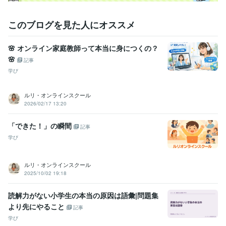
Excel:7年
Google サイト:5年
Google スプレッドシート:5年
Google スライド:5年
Google ドキュメント:5年
Keynote:4年
このブログを見た人にオススメ
PowerPoint:7年
Word:7年
一太郎:9年
Google Analytics:1年
ChatGPT:4年
Midjourney:4年
Bard:3年
DALL-E:3年
Canva:3年
🌸 オンライン家庭教師って本当に身につくの？
Figma:1年
🌸
記事
得意分野
学び
学習指導・資格・キャリア相談
教育コンシェルジュサービス
ICTに
も対応したオンライン個別指導
ルリ・オンラインスクール
教育業界
2026/02/17 13:20
ビジネス代行・事務代行
資料の作成やデータ入力など
HP作成（Go
ogleサイト特化型）
「できた！」の瞬間
デジタル業界
記事
学び
学歴
南山大学
2008年3月 ~ 2013年2月
ルリ・オンラインスクール
2025/10/02 19:18
読解力がない小学生の本当の原因は語彙|問題集
より先にやること
記事
学び