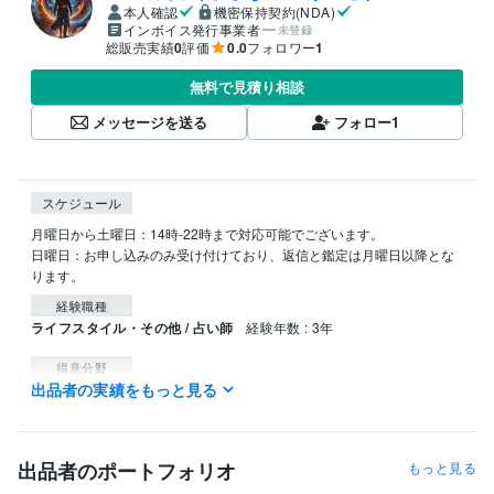
本人確認
機密保持契約(NDA)
インボイス発行事業者
未登録
総販売実績
0
評価
0.0
フォロワー
1
無料で見積り相談
メッセージを送る
フォロー
1
スケジュール
月曜日から土曜日：14時-22時まで対応可能でございます。

日曜日：お申し込みのみ受け付けており、返信と鑑定は月曜日以降とな
ります。
経験職種
ライフスタイル・その他 / 占い師
経験年数 : 3年
得意分野
出品者の実績をもっと見る
占い
タロット占い
西洋占星術
心理学による分析
語学力
英語
日常会話レベル
出品者のポートフォリオ
もっと見る