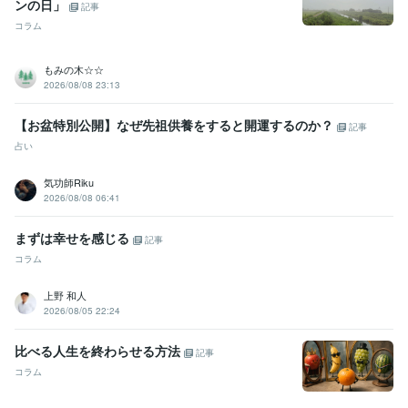
ンの日」
記事
コラム
もみの木☆☆
2026/08/08 23:13
【お盆特別公開】なぜ先祖供養をすると開運するのか？
記事
占い
気功師Riku
2026/08/08 06:41
まずは幸せを感じる
記事
コラム
上野 和人
2026/08/05 22:24
比べる人生を終わらせる方法
記事
コラム