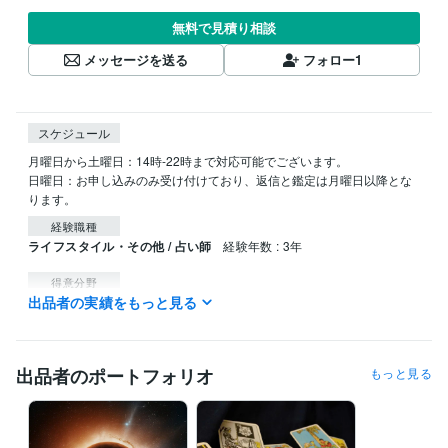
無料で見積り相談
メッセージを送る
フォロー
1
スケジュール
月曜日から土曜日：14時-22時まで対応可能でございます。

日曜日：お申し込みのみ受け付けており、返信と鑑定は月曜日以降とな
ります。
経験職種
ライフスタイル・その他 / 占い師
経験年数 : 3年
得意分野
出品者の実績をもっと見る
占い
タロット占い
西洋占星術
心理学による分析
語学力
英語
日常会話レベル
出品者のポートフォリオ
もっと見る