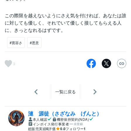
この際限を越えないようにさえ気を付ければ、あなたは誰
に対しても優しく、それでいて優しく接してもらえる人
に、きっとなれるはずです。
#寛容さ
#悪意
3
一覧に戻る
漣 源徒（さざなみ げんと）
本人確認
機密保持契約(NDA)
インボイス発行事業者
未登録
総販売実績
0
評価
0.0
フォロワー
1