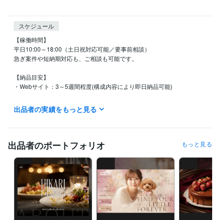
スケジュール
【稼働時間】

平日10:00～18:00（土日祝対応可能／要事前相談）

急ぎ案件や短納期対応も、ご相談も可能です。

【納品目安】

・Webサイト：3～5週間程度(構成内容により即日納品可能)

【メッセージ対応】

出品者の実績をもっと見る
原則24時間以内に返信。

経験職種
出品者のポートフォリオ
もっと見る
デザイナー / ファッションデザイナー
経験年数 : 11年
デザイナー / プロダクトデザイナー
経験年数 : 11年
クリエイター / ライター・編集
経験年数 : 6年
エンジニア / フロントエンドエンジニア
経験年数 : 1年
Webサービス・制作 / Webプロデューサー・ディレクター
経験年数 :
6年
ビジネス・クリエイティブツール