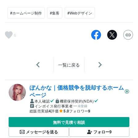
#ホームページ制作
#集客
#Webデザイン
6
一覧に戻る
ぽんかな｜価格競争を脱却するホーム
ページ
本人確認
機密保持契約(NDA)
インボイス発行事業者
未登録
総販売実績
4
評価
5.0
フォロワー
9
無料で見積り相談
メッセージを送る
フォロー
9