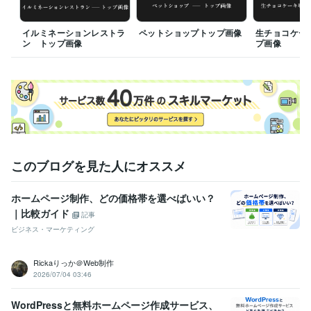
STUDIO:4年
Wix:4年
Google スプレッドシート:10年
Shopify:10年
STORES:10年
Google Analytics:4年
Google Search Console:4年
Google Tag Manager:4年
イルミネーションレストラ
Adobe Photoshop:4年
ペットショップトップ画像
Adobe Illustrator:4年
生チョコケー
ン トップ画像
プ画像
Canva:8年
Dreamweaver:4年
Figma:4年
Adobe XD:4年
Procreate:8年
VRoid Studio:1年
得意分野
Web制作・HP作成・EC構築
ホームページ制作
女性向け
コーポレート
このブログを見た人にオススメ
ホームページ制作、どの価格帯を選べばいい？
｜比較ガイド
記事
ビジネス・マーケティング
Rickaりっか＠Web制作
2026/07/04 03:46
WordPressと無料ホームページ作成サービス、