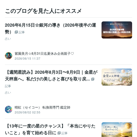
占い
西洋占星術
タロットカードリーディング
このブログを見た人にオススメ
2026年6月15日☆銀河の導き（2026年後半の運
勢）
記事
占い
紫園美月☆8月31日迄夏休み企画親子♡
2026/06/15 11:37
【週間星読み】2026年8月3日〜8月9日｜金星が
天秤座へ。私だけの美しさと喜びを取り戻...
記事
占い
晴虹（セイコー） 転換期専門 鑑定師
2026/08/02 02:55
【13年に一度の星のチャンス】「本当にやりた
いこと」を育て始める日に
記事