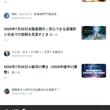
占い
晴虹（セイコー） 転換期専門 鑑定師
2026/07/30 00:22
2026年7月29日水瓶座満月｜安心できる居場所
と社会での役割を見直すとき
記事
占い
ささき みえ｜心の根っこを育てる鑑定士
2026/07/27 05:02
2026年7月26日☆銀河の導き（2026年後半の運
勢）
記事
占い
紫園美月☆8月31日迄夏休み企画親子♡
2026/07/25 11:34