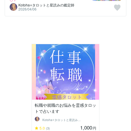
Kotoha⭐タロットと星読みの鑑定師
2026/04/06
転職や就職のお悩みを霊感タロッ
トで占います
Kotoha⭐タロットと星読みの鑑定師
1,000
5.0
円
(3)