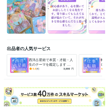
ライフスタイル・その他 / 占い師
経験年数 : 3年
受賞歴
ココナラ占い師開始
資格・検定
メンタル心理カウンセラー
取得年 : 2020年
秘書技能検定2級
取得年 : 1995年
タロットカード士
取得年 : 2020年
出品者の人気サービス
プログラミング言語・フレームワーク
HTML:2年
西洋占星術で本質・才能・人
転職
ビジネス・クリエイティブツール
生のテーマを鑑定します 占
ロッ
Excel:20年
Google サイト:4年
Google スプレッドシート:4年
星術スクールの元ライターが
でい
5.0
(4)
3,000
円
5.0
Google ドキュメント:4年
あなたを丁寧に読み解く本格
Word:20年
WordPress:2年
なた
鑑定書
その他ツール
人の隠れた魅力や可能性を見つけること:20年
「なんか話したくなる」と思わせる不思議な安心感:20年
人の価値観を否定せずに素直に受け止められること:20年
得意分野