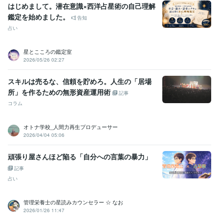
はじめまして。潜在意識×西洋占星術の自己理解
鑑定を始めました。
告知
占い
星とこころの鑑定室
2026/05/26 02:27
スキルは売るな、信頼を貯めろ。人生の「居場
所」を作るための無形資産運用術
記事
コラム
オトナ学校_人間力再生プロデューサー
2026/04/04 05:06
頑張り屋さんほど陥る「自分への言葉の暴力」
記事
占い
管理栄養士の星読みカウンセラー ☆ なお
2026/01/26 11:47