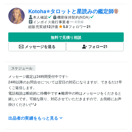
Kotoha⭐タロットと星読みの鑑定師
本人確認
機密保持契約(NDA)
インボイス発行事業者
未登録
総販売実績
12
評価
5.0
フォロワー
21
無料で見積り相談
メッセージを送る
フォロー
21
スケジュール
メッセージ鑑定は24時間受付中です✨

24時以降のお問合せについては翌日の対応になりますが、できるだけ早
くご返信します。

電話相談は断続的に待機中です★離席中の時はメッセージをくださると
嬉しいです。可能な限り、対応させていただきますので、お気軽にお声
掛けください(^^♪

★離席中の場合は、商品ページの『出品者に質問』から「可能なお時間
出品者の実績をもっと見る
ありますか？」「何時から待機しますか？』とメッセージをお送りくだ
さい(^_^)
