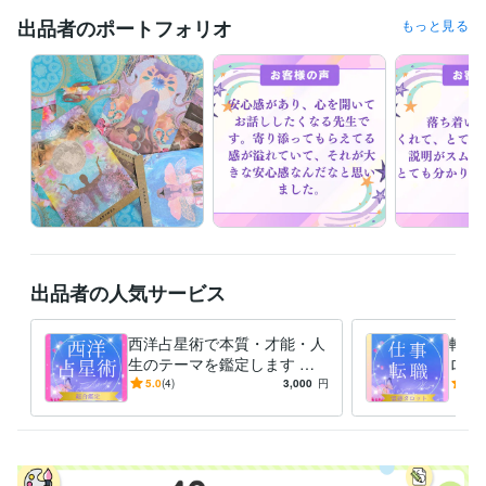
出品者のポートフォリオ
もっと見る
経験職種
クリエイター / コピーライター
経験年数 : 3年
クリエイター / ライター・編集
経験年数 : 5年
ライフスタイル・その他 / 占い師
経験年数 : 3年
受賞歴
ココナラ占い師開始
資格・検定
メンタル心理カウンセラー
取得年 : 2020年
秘書技能検定2級
取得年 : 1995年
タロットカード士
取得年 : 2020年
出品者の人気サービス
プログラミング言語・フレームワーク
HTML:2年
西洋占星術で本質・才能・人
転職
ビジネス・クリエイティブツール
生のテーマを鑑定します 占
ロッ
Excel:20年
Google サイト:4年
Google スプレッドシート:4年
星術スクールの元ライターが
でい
5.0
(4)
3,000
円
5.0
Google ドキュメント:4年
あなたを丁寧に読み解く本格
Word:20年
WordPress:2年
なた
鑑定書
その他ツール
人の隠れた魅力や可能性を見つけること:20年
「なんか話したくなる」と思わせる不思議な安心感:20年