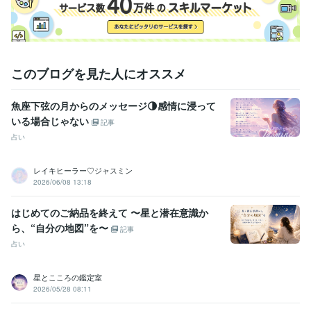
人の価値観を否定せずに素直に受け止められること:20年
得意分野
占い
西洋占星術
タロットカードリーディング
このブログを見た人にオススメ
魚座下弦の月からのメッセージ🌗感情に浸って
いる場合じゃない
記事
占い
レイキヒーラー♡ジャスミン
2026/06/08 13:18
はじめてのご納品を終えて 〜星と潜在意識か
ら、“自分の地図”を〜
記事
占い
星とこころの鑑定室
2026/05/28 08:11