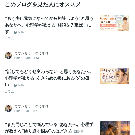
このブログを見た人にオススメ
資格・検定
臨床心理士
取得年 : 2008年
“もう少し元気になってから相談しよう”と思う
得意分野
あなたへ。心理学が教える“相談を先延ばしに
悩み相談・カウンセリング
カウンセリング、相談
す...
記事
コラム
カウンセラー ゆうすけ
2026/07/08 21:56
“話してもどうせ変わらない”と思うあなたへ。
心理学が教える“あきらめの奥にある心”の扱
い...
記事
コラム
カウンセラー ゆうすけ
2026/07/04 00:17
“また同じことで悩んでいる”あなたへ。心理学
が教える“繰り返す悩み”のほどき方
記事