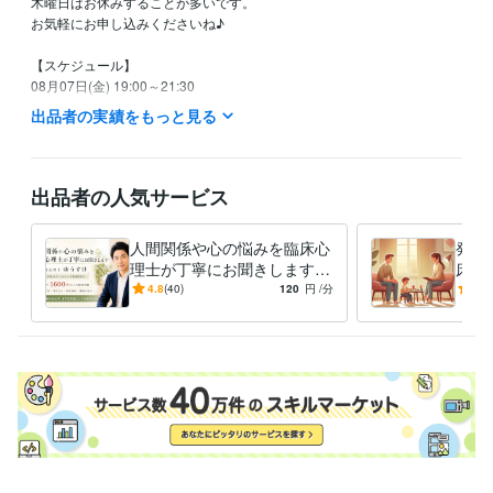
木曜日はお休みすることが多いです。

お気軽にお申し込みくださいね♪

【スケジュール】

08月07日(金) 19:00～21:30

08月08日(土) 19:00～21:30

出品者の実績をもっと見る
08月09日(日) 19:00～21:30

以降は未定です。

出品者の人気サービス
※ 以上、大まかな予定です。

※ 時間は変更する可能性があります。
人間関係や心の悩みを臨床心
発達
経験職種
理士が丁寧にお聞きします
床心
ライフスタイル・その他 / カウンセラー・コーチ
経験年数 : 16年
カウンセリング歴18年以上の
カウ
4.8
(40)
120
円
/分
-
(1)
臨床心理士による悩み相談
臨床
職歴
精神科クリニック
2008年11月 ~ 2012年5月
スクールカウンセラー
2009年3月 ~ 現在
私設相談室
2012年3月 ~ 現在
受賞歴
ココナラ　レギュラーランク昇格
ココナラ　ブロンズランク昇格
コ
コナラ　プラチナランク昇格