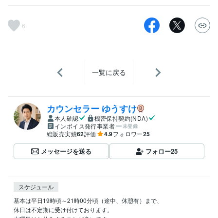
6
一覧に戻る
カウンセラー ゆうすけ
本人確認
機密保持契約(NDA)
インボイス発行事業者
未登録
総販売実績
62
評価
4.9
フォロワー
25
メッセージを送る
フォロー
25
スケジュール
基本は平日19時頃～21時00分頃（途中、休憩有）まで、

休日は不定期に受け付けております。
