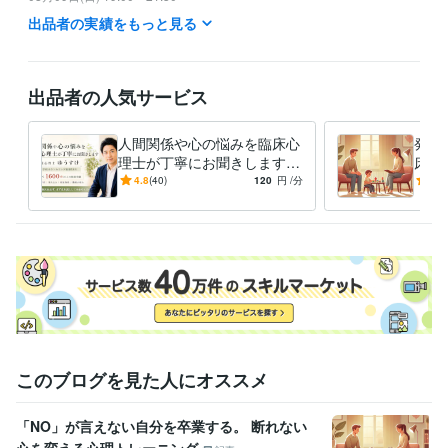
出品者の実績をもっと見る
以降は未定です。

※ 以上、大まかな予定です。

※ 時間は変更する可能性があります。
出品者の人気サービス
経験職種
ライフスタイル・その他 / カウンセラー・コーチ
経験年数 : 16年
人間関係や心の悩みを臨床心
発達
理士が丁寧にお聞きします
床心
職歴
カウンセリング歴18年以上の
カウ
4.8
(40)
120
円
/分
-
(1)
精神科クリニック
2008年11月 ~ 2012年5月
臨床心理士による悩み相談
臨床
スクールカウンセラー
2009年3月 ~ 現在
私設相談室
2012年3月 ~ 現在
受賞歴
ココナラ　レギュラーランク昇格
ココナラ　ブロンズランク昇格
コ
コナラ　プラチナランク昇格
資格・検定
臨床心理士
取得年 : 2008年
このブログを見た人にオススメ
得意分野
悩み相談・カウンセリング
カウンセリング、相談
「NO」が言えない自分を卒業する。 断れない