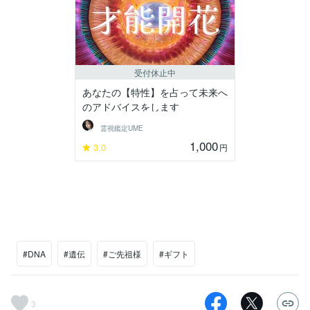
受付休止中
あなたの【特性】を占って未来へ
のアドバイスをします
霊視鑑定UME
1,000
3.0
円
#DNA
#遺伝
#ご先祖様
#ギフト
3