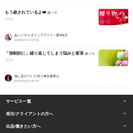
もう赦されているよ❤️
記事
コラム
あい／チャネリングアート✨夏SALE
2026/07/14 07:22
「強制的に」繰り返してしまう悩みと家系
記事
コラム
地に足のついた祈り❀水森唯心
2026/02/23 00:05