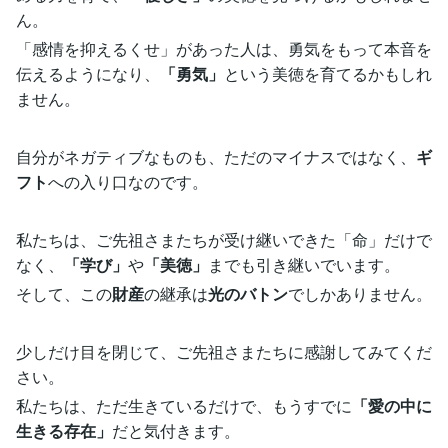
ん。
「感情を抑えるくせ」があった人は、勇気をもって本音を
伝えるようになり、
「勇気」
という美徳を育てるかもしれ
ません。
自分がネガティブなものも、ただのマイナスではなく、
ギ
フト
への入り口なのです。
私たちは、ご先祖さまたちが受け継いできた「命」だけで
なく、
「学び」
や
「美徳」
までも引き継いでいます。
そして、この
財産
の継承は
光のバトン
でしかありません。
少しだけ目を閉じて、ご先祖さまたちに感謝してみてくだ
さい。
私たちは、ただ生きているだけで、もうすでに
「愛の中に
生きる存在」
だと気付きます。