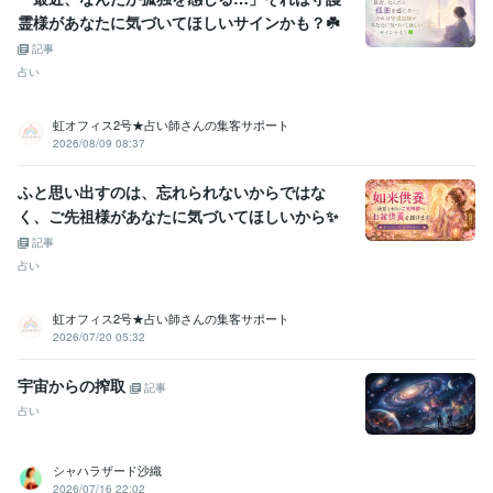
霊様があなたに気づいてほしいサインかも？☘️
記事
占い
虹オフィス2号★占い師さんの集客サポート
2026/08/09 08:37
ふと思い出すのは、忘れられないからではな
く、ご先祖様があなたに気づいてほしいから✨
記事
占い
虹オフィス2号★占い師さんの集客サポート
2026/07/20 05:32
宇宙からの搾取
記事
占い
シャハラザード沙織
2026/07/16 22:02