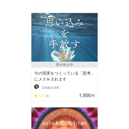
受付休止中
今の現実をつくっている「思考」
にメスを入れます
霊視鑑定UME
1,500
5.0
円
(2)