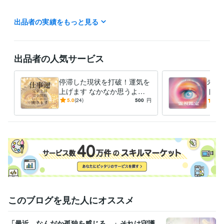
過去の出来事にしがみつくことを手放して

出品者の実績をもっと見る
最高の未来に向かっていこうとしている方を応援しております！

自分のことをもっと知りたい方はぜひご依頼くださいませ。

ご自身の【特性】【本質】を喜び受けいれて

「楽」に楽しく生きてけるようお手伝いをしております。
出品者の人気サービス
経験職種
ライフスタイル・その他 / 占い師
経験年数 : 2年
停滞した現状を打破！運気を
未来
上げます なかなか思うよう
ドバ
得意分野
に進まない流れを変えるセッ
霊視
5.0
(24)
500
円
4.7
占い
未来霊視・縁結び・ヒーリング・浄化・除霊
ション
える
このブログを見た人にオススメ
「最近、なんだか孤独を感じる…」それは守護