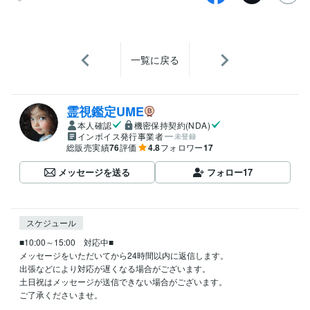
一覧に戻る
霊視鑑定UME
本人確認
機密保持契約(NDA)
インボイス発行事業者
未登録
総販売実績
76
評価
4.8
フォロワー
17
メッセージを送る
フォロー
17
スケジュール
■10:00～15:00　対応中■

メッセージをいただいてから24時間以内に返信します。

出張などにより対応が遅くなる場合がございます。

土日祝はメッセージが送信できない場合がございます。

ご了承くださいませ。
