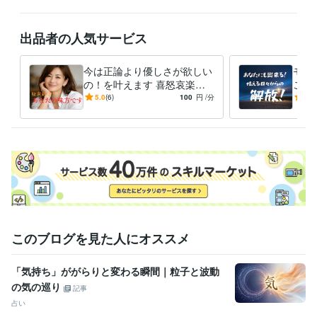
悩み相談・カウンセリング
★友達感覚で気軽にお喋り♪
★婦人科系
病
★発達障害の配偶者との関係
★虐待経験とその後遺症など
★介
護問題
出品者の人気サービス
★モラハラDV・離婚について
★難病との上手い付き合い方♪
★パワフルな生命力を持ち合わせています♪
★初対面の方とも直ぐ
に仲良くなれます♪
今は正論より優しさが欲しい
モラ
の！を叶えます 喜怒哀楽、
ご相
思いっきり吐き出して軽くな
の人
5.0
(6)
100
円
/分
-
(1)
りましょう☆彡
しい
う！
このブログを見た人にオススメ
「気持ち」ががらりと変わる瞬間｜粒子と波動
の気の巡り
記事
占い