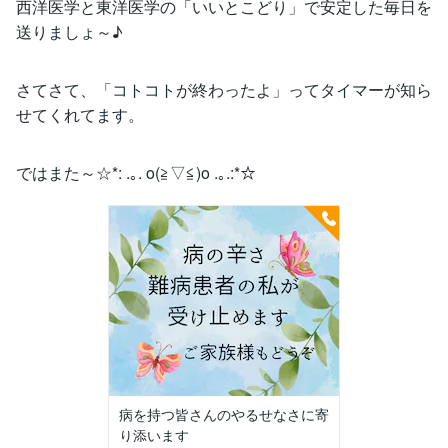
西洋医学と東洋医学の「いいとこどり」で安定した毎日を
送りましょ～♪
さてさて、「コトコトが終わったよ」ってタイマーが知ら
せてくれてます。
ではまた～☆*: .｡. o(≧▽≦)o .｡.:*☆
病を持つ皆さんのやるせなさに寄
り添います