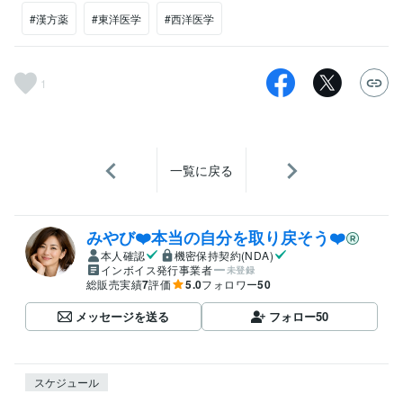
#漢方薬
#東洋医学
#西洋医学
1
一覧に戻る
みやび❤️本当の自分を取り戻そう❤️
本人確認
機密保持契約(NDA)
インボイス発行事業者
未登録
総販売実績
7
評価
5.0
フォロワー
50
メッセージを送る
フォロー
50
スケジュール