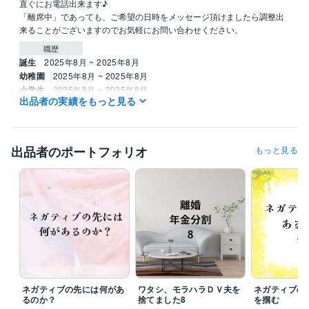
直ぐにお電話出来ます♪

「離席中」であっても、ご希望の日時をメッセージ頂けましたら調整出
来ることがございますのでお気軽にお問い合わせください。
職歴
誕生
2025年8月 ~ 2025年8月
幼稚園
2025年8月 ~ 2025年8月
小学生
2025年8月 ~ 2025年8月
出品者の実績をもっと見る
中学生
2025年8月 ~ 2025年8月
高校生
2025年8月 ~ 2025年8月
高校生
2025年8月 ~ 2025年8月
出品者のポートフォリオ
もっと見る
受賞歴
全国神経内科医セミナー「医師に話しにくいこと」　
重症筋無力症
友の会会報
重症筋無力症友の会会報「点をつなげる」
健康優良児
角川文化振興財団読書感想文コンクール　最優秀賞
角川文化振興財
団読書感想文コンクール　最優秀賞
角川文化振興財団読書感想文コ
ンクール　優秀賞
資格・検定
普通自動車第一種運転免許
取得年 : 1982年
硬筆書写検定
取得年 : 1982年
ネガティブの先には何があ
ワタシ、モラハラＤＶ夫を
ネガティブの
るのか？
捨てました8
を掴む
得意分野