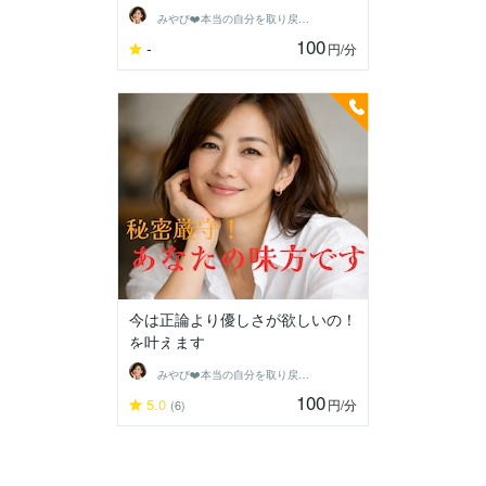
みやび❤️本当の自分を取り戻そう❤️
100
-
円
/分
今は正論より優しさが欲しいの！
を叶えます
みやび❤️本当の自分を取り戻そう❤️
100
5.0
円
/分
(6)