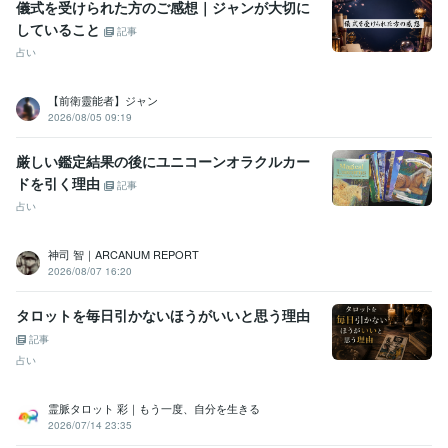
儀式を受けられた方のご感想｜ジャンが大切に
していること
記事
占い
【前衛靈能者】ジャン
2026/08/05 09:19
厳しい鑑定結果の後にユニコーンオラクルカー
ドを引く理由
記事
占い
神司 智｜ARCANUM REPORT
2026/08/07 16:20
タロットを毎日引かないほうがいいと思う理由
記事
占い
霊脈タロット 彩｜もう一度、自分を生きる
2026/07/14 23:35