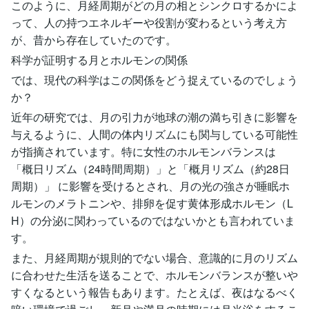
このように、月経周期がどの月の相とシンクロするかによ
って、人の持つエネルギーや役割が変わるという考え方
が、昔から存在していたのです。
科学が証明する月とホルモンの関係
では、現代の科学はこの関係をどう捉えているのでしょう
か？
近年の研究では、月の引力が地球の潮の満ち引きに影響を
与えるように、人間の体内リズムにも関与している可能性
が指摘されています。特に女性のホルモンバランスは
「概日リズム（24時間周期）」と「概月リズム（約28日
周期）」 に影響を受けるとされ、月の光の強さが睡眠ホ
ルモンのメラトニンや、排卵を促す黄体形成ホルモン（L
H）の分泌に関わっているのではないかとも言われていま
す。
また、月経周期が規則的でない場合、意識的に月のリズム
に合わせた生活を送ることで、ホルモンバランスが整いや
すくなるという報告もあります。たとえば、夜はなるべく