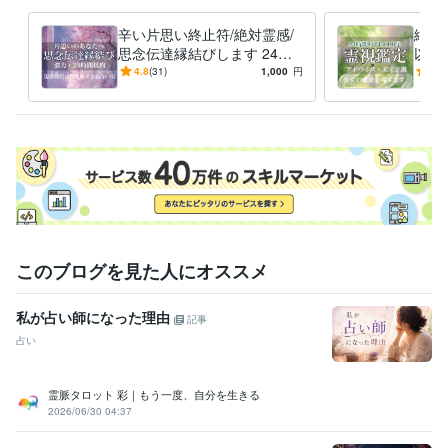
辛い片思い終止符/絶対霊感/
絶対霊
思念伝達縁結びします 24時
以上
間以内に秘伝の中華占術で彼
縁/
4.8
(31)
1,000
円
4.9
に想いを届け、縁を結びます
ち/
このブログを見た人にオススメ
私が占い師になった理由
記事
占い
霊脈タロット 彩｜もう一度、自分を生きる
2026/06/30 04:37