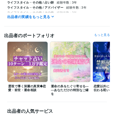
ライフスタイル・その他 / 占い師
経験年数 : 3年
ライフスタイル・その他 / アドバイザー
経験年数 : 3年
ライフスタイル・その他 / その他
経験年数 : 3年
出品者の実績をもっと見る
得意分野
占い
縁結び
霊視鑑定（魂の流れを見る）
24時間以内3000字鑑定
占い
3000字24時間鑑定
出品者のポートフォリオ
もっと見る
占い業界
相談業界
語学力
英語
日常会話レベル
霊視で導く深層の真実◆恋
運命の糸をたぐり寄せる―
恋愛以外にも
愛・前世・運命相談
―あなただけの特別なご縁
伝わる呪いを
を
出品者の人気サービス