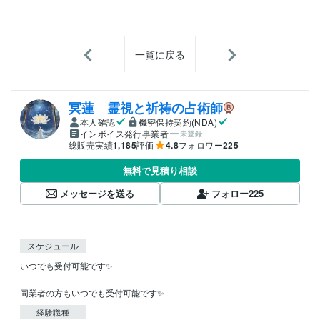
一覧に戻る
冥蓮 霊視と祈祷の占術師
本人確認
機密保持契約(NDA)
インボイス発行事業者
未登録
総販売実績
1,185
評価
4.8
フォロワー
225
無料で見積り相談
メッセージを送る
フォロー
225
スケジュール
いつでも受付可能です✨

同業者の方もいつでも受付可能です✨
経験職種