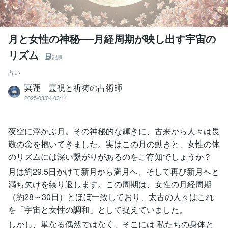
月と女性の神秘──月経周期が映し出す宇宙の
リズム
記事
占い
冥蓮 霊視と祈祷の占術師
2025/03/04 03:11
夜空に浮かぶ月。その神秘的な輝きに、古来から人々は畏
敬の念を抱いてきました。実はこの月の動きと、女性の体
のリズムには深い繋がりがあるのをご存知でしょうか？
月は約29.5日かけて新月から満月へ、そして再び新月へと
満ち欠けを繰り返します。この周期は、女性の月経周期
（約28～30日）とほぼ一致しており、太古の人々はこれ
を「宇宙と女性の調和」として捉えていました。
しかし、単なる偶然ではなく、そこには 私たちの身体と