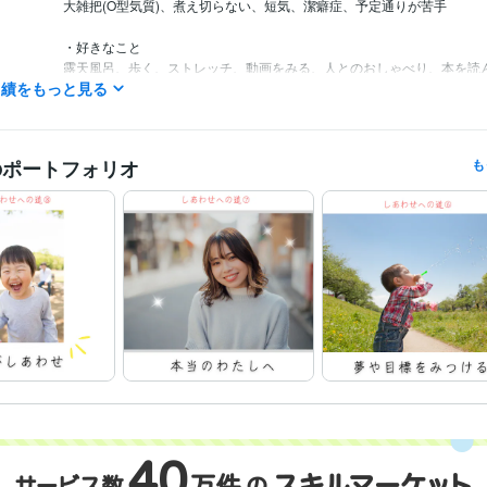
大雑把(O型気質)、煮え切らない、短気、潔癖症、予定通りが苦手

・好きなこと

露天風呂、歩く、ストレッチ、動画をみる、人とのおしゃべり、本を読
実績をもっと見る
みる、絵をみる

映画(アクション、ファンタジー、歴史、恋愛)、好きな俳優(ジェイソン
ハリソンフォード、ダニエルクレイグ、ナタリーポートマン、レアセドゥ)
のポートフォリオ
も
・苦手なこと

数学、料理、計画を立てる、走ること、整理整頓、化粧、洋服選び

曲ったことが嫌いで正直な人が好きです

人はいつからでも、どんな風にでも変わることができると信じています

人と本音で話せるとうれしい

瞑想は苦手ですが、好きです

正義を信じていて、道理に反したことははうまくいかないと思っています
宇宙の法則を信じています

潜在意識と現実の行動について、考えるのが好きです♡

とうとう50才( ﾟДﾟ)

おりかえし地点は過ぎましたが、天命をまっとうしたいなぁ(*^-^*)

皆様とご縁がありましたら、うれしいです☆
