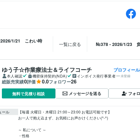
- 2026/1/21 こわい時
一覧に戻る
№378 - 2026/1/2
ゆう子☆作業療法士＆ライフコーチ
プロフィール
本人確認
機密保持契約(NDA)
インボイス発行事業者
未登録
0
0.0
26
総販売実績
評価
フォロワー
メッセージを送る
フォ
無料で見積り相談
ュール
【毎週 火曜日・木曜日 21:00～23:00 お電話可能です】

お一人で抱え込まず、お気軽にお声かけください(^-^)

～ 私について ～

・性格
