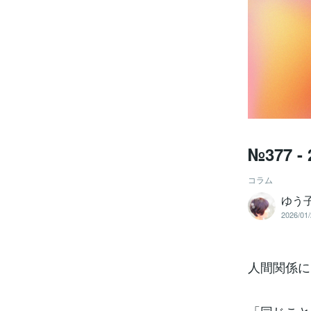
№377 -
コラム
ゆう
2026/01/
人間関係に