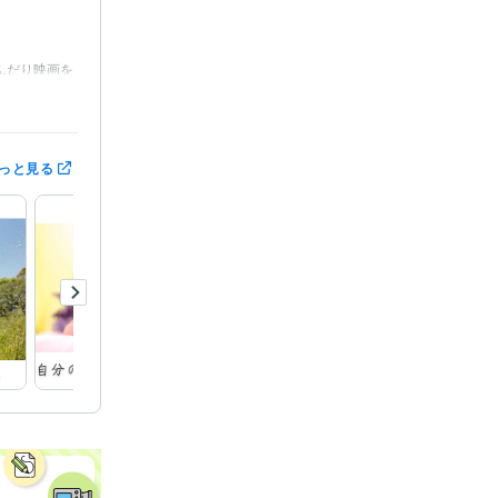
んだり映画を
ステイサム、


っと見る

