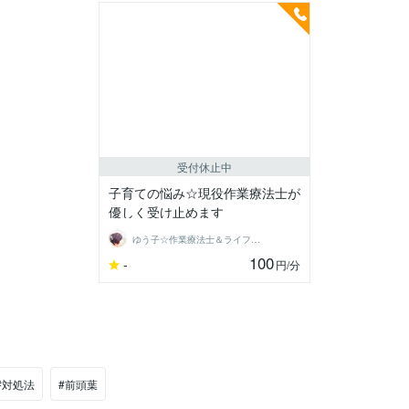
受付休止中
子育ての悩み☆現役作業療法士が
優しく受け止めます
ゆう子☆作業療法士＆ライフコーチ
100
-
円
/分
#対処法
#前頭葉