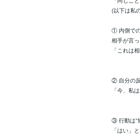
「同じこと
(以下は私
① 内側で
相手が言っ
「これは相
② 自分の
「今、私は
③ 行動は“
「はい」と