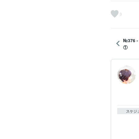
3
№376 
①
スケジ