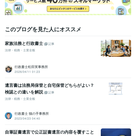
このブログを見た人にオススメ
家族法務と行政書士
記事
法律・税務・士業全般
行政書士松田実事務所
2026/04/11 01:23
遺言書は法務局保管と自宅保管どちらがよい？
検認との違いを解説
記事
法律・税務・士業全般
行政書士 猫の手事務所
2023/04/23 04:40
自筆証書遺言で公正証書遺言の内容を覆すこと