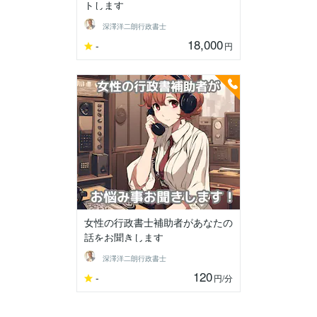
トします
深澤洋二朗行政書士
18,000
-
円
女性の行政書士補助者があなたの
話をお聞きします
深澤洋二朗行政書士
120
-
円
/分