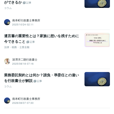
ができるか
記事
コラム
南本町行政書士事務所
2025/10/24 02:11
遺言書の重要性とは？家族に想いを残すために
今できること
記事
法律・税務・士業全般
深澤洋二朗行政書士
2025/08/18 07:16
業務委託契約とは何か？請負・準委任との違い
を行政書士が解説
記事
コラム
南本町行政書士事務所
2026/08/07 07:30