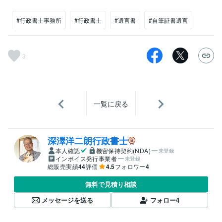
#行政書士事務所
#行政書士
#遺言書
#自筆証書遺言
3
一覧に戻る
深澤洋二朗行政書士
本人確認
機密保持契約(NDA)
未登録
インボイス発行事業者
未登録
総販売実績
44
評価
4.5
フォロワー
4
無料で見積り相談
メッセージを送る
フォロー
4