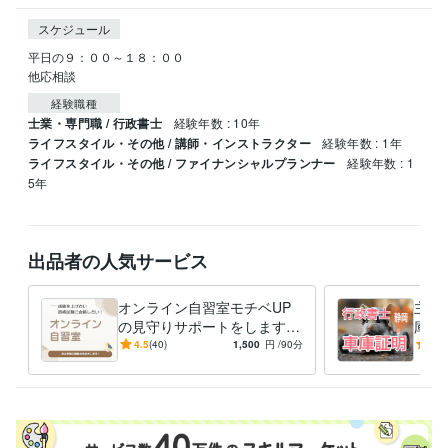
スケジュール
平日の９：００～１８：００

他応相談
経験職種
士業・専門職 / 行政書士
経験年数 : 10年
ライフスタイル・その他 / 講師・インストラクター
経験年数 : 1年
ライフスタイル・その他 / ファイナンシャルプランナー
経験年数 : 1
5年
出品者の人気サービス
オンライン自習室モチベUP
主と
の見守りサポートをします
庫証
毎日の勉強習慣を身につけ
定行
4.5
(40)
1,500
円
/90分
-
(1)
る！『モチベーションU
をサ
P！』