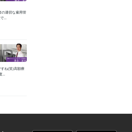
者の適切な雇用管
..
すね(笑)高額療
..