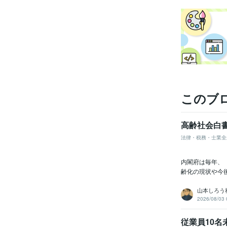
このブ
高齢社会白
法律・税務・士業全
内閣府は毎年、
齢化の現状や今
山本しろう
2026/08/03 
従業員10