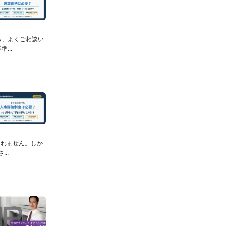
ら、よくご相談い
...
しれません。しか
..