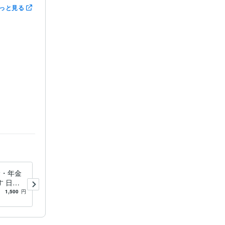
っと見る
険・年金
退職・採用についての問題
 日頃
【社労士】がお力になります
保険のご
事業主様のお力になります！
1,500
円
5.0
(1)
4,000
円
/90分
せくださ
★まずはご相談ください★