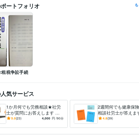
士業・専門職 / 社会保険労務士
経験年数 : 2年
のポートフォリオ
も
Access:15年
Excel:25年
PowerPoint:15年
Word:25年
クリエイ
ツール
ビジネス代行・事務代行
社会保険労務士による労務等相談
分野
悩み相談・カウンセリング
都立高校のことや行政についての相談
行政関連
早稲田大学
1995年3月 ~ 1997年2月
歴
英語
日常会話レベル
力
ぶ租税争訟手続
の人気サービス
1か月何でも労務相談★社労
2週間何でも健康保
士が質問にお答えします テ
相談社労士が答えます
キスト相談のみでもOKで
のちょっとした社会
5.0
(23)
4,000
円
/90分
4.8
(39)
す！お悩み事をご一緒に解決
疑問、お気軽にお寄
します
い