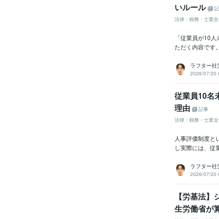
いルール
記
法律・税務・士業全
「従業員が10
ただく内容です。
ラフター社
2026/07/20 
従業員10
理由
記事
法律・税務・士業全
人事評価制度と
し実際には、従業
ラフター社
2026/07/20 
【労基法】
生労働省が