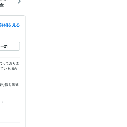
金
詳細を見る
ロー
21
なっておりま
いている場合
能な限り迅速
。
