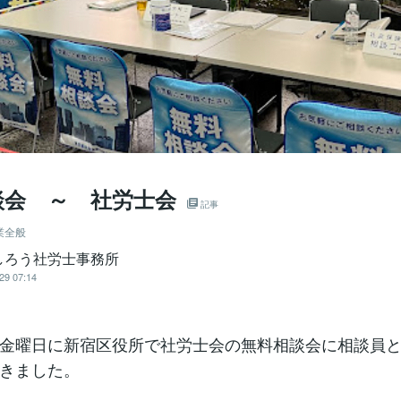
談会 ～ 社労士会
記事
業全般
しろう社労士事務所
29 07:14
金曜日に新宿区役所で社労士会の無料相談会に相談員
きました。