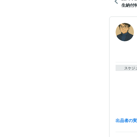
生納付
スケジ
出品者の
経験