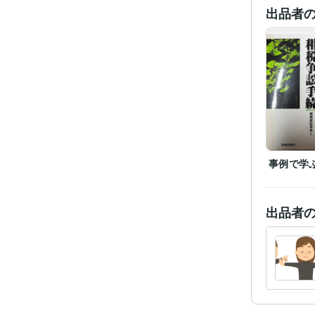
出品者
ビジネス・
ティブ
得意
学
語学
事例で学
出品者