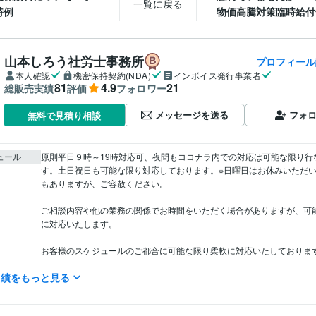
一覧に戻る
特例
物価高騰対策臨時給付
山本しろう社労士事務所
プロフィール
本人確認
機密保持契約(NDA)
インボイス発行事業者
81
4.9
21
総販売実績
評価
フォロワー
メッセージを送る
フォ
無料で見積り相談
ュール
原則平日９時～19時対応可、夜間もココナラ内での対応は可能な限り行
す。土日祝日も可能な限り対応しております。※日曜日はお休みいただ
もありますが、ご容赦ください。

ご相談内容や他の業務の関係でお時間をいただく場合がありますが、可
に対応いたします。

お客様のスケジュールのご都合に可能な限り柔軟に対応いたしております
実績をもっと見る
※深夜・早朝はなるべくご容赦ください(^^)/
管理 / 税務
経験年数 : 10年
職種
人事 / 労務・給与
経験年数 : 15年