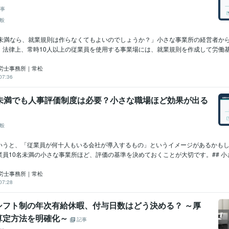
事
般
人未満なら、就業規則は作らなくてもよいのでしょうか？」小さな事業所の経営者か
法律上、常時10人以上の従業員を使用する事業場には、就業規則を作成して労働基準
労士事務所｜常松
07:36
名未満でも人事評価制度は必要？小さな職場ほど効果が出る
般
いうと、「従業員が何十人もいる会社が導入するもの」というイメージがあるかも
員10名未満の小さな事業所ほど、評価の基準を決めておくことが大切です。## 小さ.
労士事務所｜常松
07:28
シフト制の年次有給休暇、付与日数はどう決める？ ～厚
算定方法を明確化～
記事